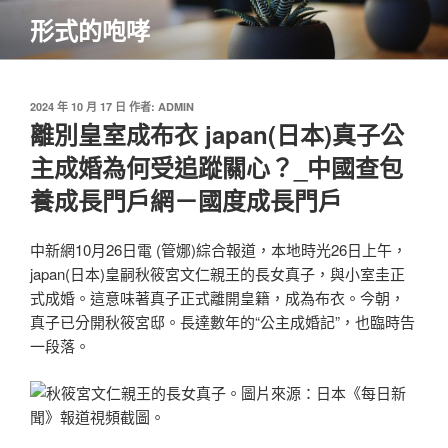
跳
形式的咆哮
至
主
要
內
發
2024 年 10 月 17 日
作者:
ADMIN
佈
離別皇室成布衣 japan(日本)真子公
容
於
主成婚為何受追蹤關心？_中國查包
養成長門戶網－國度成長門戶
中新網10月26日電 (管娜)綜合報道，本地時光26日上午，
japan(日本)皇嗣秋筱宮文仁親王的長女真子，與小室圭正
式成婚。這意味著真子正式離開皇籍，成為布衣。今朝，
真子已分開秋筱宮邸。長達數年的“公主成婚記”，也臨時告
一段落。