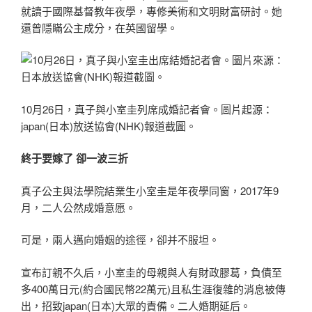
就讀于國際基督教年夜學，專修美術和文明財富研討。她
還曾隱瞞公主成分，在英國留學。
10月26日，真子與小室圭列席成婚記者會。圖片起源：
japan(日本)放送協會(NHK)報道截圖。
終于要嫁了 卻一波三折
真子公主與法學院結業生小室圭是年夜學同窗，2017年9
月，二人公然成婚意愿。
可是，兩人邁向婚姻的途徑，卻并不服坦。
宣布訂親不久后，小室圭的母親與人有財政膠葛，負債至
多400萬日元(約合國民幣22萬元)且私生涯復雜的消息被傳
出，招致japan(日本)大眾的責備。二人婚期延后。