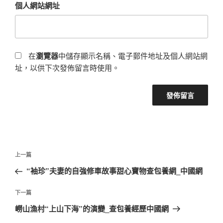
個人網站網址
在
瀏覽器
中儲存顯示名稱、電子郵件地址及個人網站網
址，以供下次發佈留言時使用。
文
上
上一篇
章
一
“袖珍”夫妻的自強修車故事甜心寶物查包養網_中國網
導
篇
覽
文
下
下一篇
章
一
嶗山漁村“上山下海”的演變_查包養經歷中國網
篇