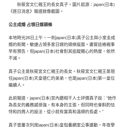
秋筱宮文仁親王的長女真子。圖片起源：japan(日本)
《逐日消息》報道錄像截圖。
公主成婚 占領日媒頭條
本地時光26日上午，一則japan(日本)真子公主與小室圭成
婚的新聞，敏捷占領多家日媒的頭條版面。盡管這樁親事
早有預告，但japan(日本)社會對其追蹤關心的熱度，依然
不減。
真子公主是秋筱宮文仁親王的長女。秋筱宮文仁親王是現
任japan(日本)天皇德仁的弟弟，也是japan(日本)第一皇位
繼續人。
此前報道，japan(日本)宮內廳相干人士評價真子說：“她作
為長女的義務感很強，有本身的主張，但同時也會斟酌怙
恃和四周人的設法，從小就有當真和溫順的長處。”
真子曾屢次列席japan(日本)皇
包養網
室公事運動，年夜學