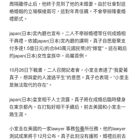
周隔離停止后，他終于見到了他的未婚妻。由於社會對這
樁婚姻的立場模棱兩可，這對年青佳耦，不會舉辦隆重婚
禮節式。
japan(日本)宮內廳也宣布，二人不舉辦婚禮等任何成婚相
干典禮。依據japan(日本)宮內廳的講明，真子自愿廢棄支
付多達1.5億日元(約合843萬元國民幣)的“嫁奩”。這在戰后
的japan(日本)女性皇族中，尚屬首例。
10月26日下戰書，二人召開記者會，小室圭表達了“我愛著
真子，想與愛的人渡過平生”的意愿。真子也表現，“小室圭
是無法取代的存在”。
japan(日本)皇室相干人士流露，真子將在成婚后臨時棲身
在東京都內，在打點好相干手續后，前去美國和小室圭一
路生涯。
小室圭在美國的一家lawyer 事務
包養
所任務，他的lawyer
測試成果將于12月公布。真子此刻沒有護照，婚禮后前去