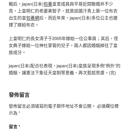
戰后，japan(日本)
包養
皇室成員與平易近間聯婚并不少
見，上皇明仁的老婆美智子，就是該國汗青上第一位布衣
出生的皇
包養網
后，而近年來，japan(日本)多位公主也選
擇了嫁給布衣。
上皇明仁的長女清子于2005年嫁給一位公事員；其后，侄
女典子嫁給一位神社掌管的兒子，兩人都因婚姻掉往了皇
族成分。
japan(日本)配合社表現，japan(日本)皇族呈現多例“例外”的
婚姻，讓憲法下象征天皇制等意義，再次惹起思慮。(完)
發佈留言
發佈留言必須填寫的電子郵件地址不會公開。
必填欄位標
示為
*
留言
*