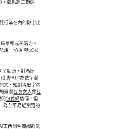
時，體系將主動翻
瀏覽行業在內的數字出
遠景和成長潛力。”
，“在AI與5G技
網
了點頭，對媽媽
“AI+”為數字瀏
能網文、短劇等數字內
場景瀏
包養女人
覽
包
然問
包養網
這個，但
能，為全平易近瀏覽的
AI東西剽
包養網
竊洗