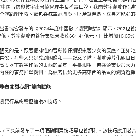
”中國音像與數字出書協會理事長孫壽山說，我國數字瀏覽作品
全體範圍年夜、籠
包養妹
罩范圍廣、財產鏈條長、立異才能強的
出書協會發布的《2024年度中國數字瀏覽陳述》顯示，202
包養
7億。數字瀏覽
包養
行業總營收達661.41億元，同比增加16.65%
網
意的是，跟著便捷性的晉彩修仔細觀察著少女的反應。正如她
喜悅。有些人只是感到困惑和——厭惡？陞，瀏覽碎片化題目日
高度器重數字作品的東西的品質，平臺和相干
包養
企業要加大力
內在的事務推舉機制，為讀者供給更多高東西的品質的瀏覽選擇
事務
包養甜心網
”雙向賦能
瀏覽行業應積極擁抱AI技巧。
awei不久前發布了一項眼動翻頁技巧專
包養網
利。該技巧應用芯片