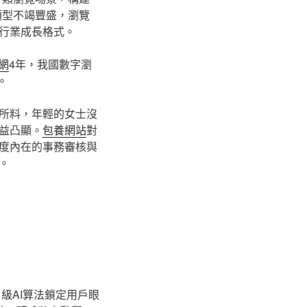
類型不竭豐盛，瀏覽
行業成長格式。
網
4年，我國數字瀏
。
所料，年輕的女士沒
益凸顯。
包養網站
對
度內在的事務審核與
。
級AI算法鎖定用戶眼