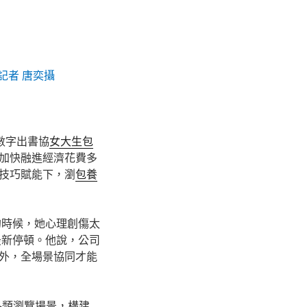
記者 唐奕攝
數字出書協
女大生包
加快融進經濟花費多
技巧賦能下，瀏
包養
的時候，她心理創傷太
最新停頓。他說，公司
外，全場景協同才能
各類瀏覽場景，構建