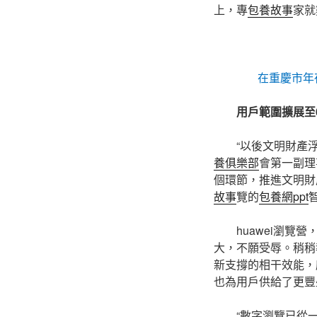
上，專
包養故事
家就
在重慶市年
用戶範圍擴展至6
“以後文明財產
養俱樂部
會第一副理
個環節，推進文明財
故事
覽的
包養網ppt
huawei瀏
大，不願受辱。稍稍
新支撐的相干效能，
也為用戶供給了更豐
“數字瀏覽已從