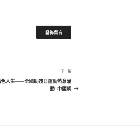
下
下一篇
一
出色人生——全國助殘日運動熱意涌
篇
動_中國網
文
章