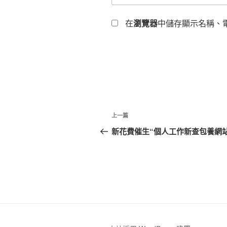
在
瀏覽器
中儲存顯示名稱、
文
上
上一篇
章
一
新花費催生“個人工作新查包養網站
篇
導
文
覽
章