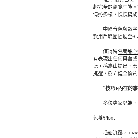
起完全的瀏覽生態。
情勢多樣，慢慢構成
中國音像與數字
覽用戶範圍擴展至6.
值得留
包養甜心
有表現出任何興奮或
此，孫壽山提出，應
挑選，樹立健全優質
“技巧+內在的
多位專家以為，
包養網ppt
毛魁流露，hu