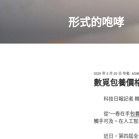
跳
至
形式的咆哮
主
要
內
容
發
2025 年 5 月 20 日
作者:
ADM
佈
數覓包養價格
於
科技日報記者 
從“一卷在手
包
觸手可及。在人工智
近日，第四屆全