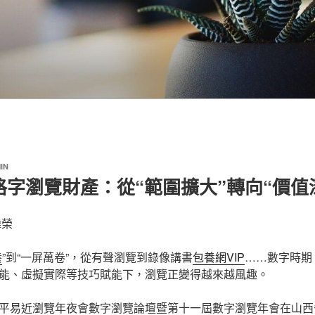
IN
字瀏覽財產：從“範圍擴大”轉向“價值
韓榮
養
”到“一屏萬卷”，從有聲瀏覽到錄像講書
包養網VIP
……數字時期
能、虛擬實際等技巧賦能下，瀏覽正變得越來越風趣。
平易近瀏覽年夜會數字瀏覽論壇暨第十一屆數字瀏覽年會在山西