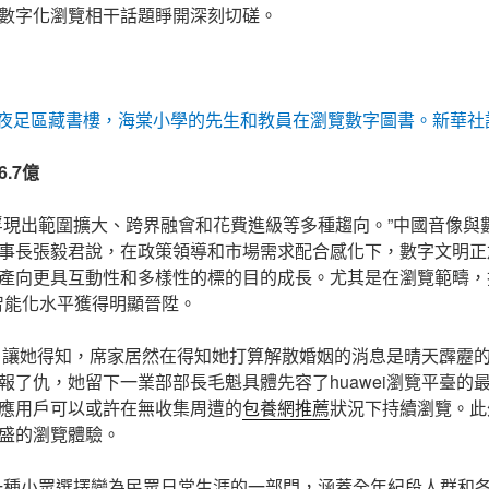
數字化瀏覽相干話題睜開深刻切磋。
夜足區藏書樓，海棠小學的先生和教員在瀏覽數字圖書。新華社
.7億
浮現出範圍擴大、跨界融會和花費進級等多種趨向。”中國音像與
事長張毅君說，在政策領導和市場需求配合感化下，數字文明正
產向更具互動性和多樣性的標的目的成長。尤其是在瀏覽範疇，
智能化水平獲得明顯晉陞。
覽營，讓她得知，席家居然在得知她打算解散婚姻的消息是晴天霹靂
報了仇，她留下一業部部長毛魁具體先容了huawei瀏覽平臺的
應用戶可以或許在無收集周遭的
包養網推薦
狀況下持續瀏覽。此
盛的瀏覽體驗。
一種小眾選擇變為民眾日常生涯的一部門，涵蓋全年紀段人群和