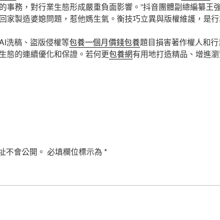
的事務，對行業生態形成嚴重負面影響。”抖音團體副總編纂王
回家製造婆媳問題，惹他媽生氣。衡技巧立異與版權維護，是行
AI洗稿、盜版侵權等
包養一個月價錢
包養
題目損害著作權人和行
生態的連續優化和保證。若何更
包養網
有用地打造精品、增進瀏
址不會公開。
必填欄位標示為
*