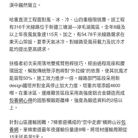
漠中巍然聳立。
哈重直流工程面對風、冰、冷、山四重極限挑釁。該工程
有316千米線路位于新疆三塘湖—淖毛湖風區，全年8級及
以上年夜風氣象達115天。加之，有54.78千米線路需求在
東天山架設，夏季天氣冰冷，對線路受風荷載力及抗冷才
能均提出更高請求。
扶植者初次采用落地雙搖臂抱桿技巧，經由過程底座和腰
環固定，解脫傳統懸浮抱桿對“外拉線”的依靠，使其抗風才
能晉陞50%，施工效力進步一倍。線路部門區段采用新
design鐵塔并對金具停止加大力度，塔重共增添超4600
噸。在重冰區、運維艱苦區段采用高強度鋁合金鑄造而成
包養網心得
的固態模鍛距離棒，強度為鍛造資料的2倍以
上。
針對山區運輸困難，7條索道構成的“空中走廊”橫跨山谷
包
養網
，單條索道最年夜運輸份量達8噸，將塔材運輸周期從
15天延長至5天。