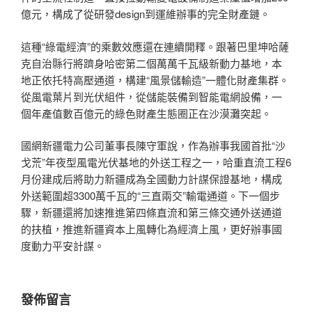
億元，構成了從研發design到運維辦事的完全財產鏈。
這種“綠電經濟”的乘數效應還在連續開釋。跟著巴里坤哈薩
克自治縣行將躋身哈密第二個萬萬千瓦級新動力基地，本
地正依托特高壓通道，構建“風景儲輸造”一體化財產集群。
從風電葉片到光伏組件，從儲能裝備到智能電網設備，一
個年產值數百億元的綠色財產生態圈正在沙漠灘突起。
國網新疆電力公司董事長陳守軍說，作為辦事我國首批“沙
戈荒”年夜型風電光伏基地的外送工程之一，哈重直流工程6
月份建成后將助力新疆成為全國動力計謀保證基地，構成
外送範圍超3300萬千瓦的“三直兩交”輸電通道。下一個步
驟，新疆還將加速推進第四條直流和第三條交通外送通道
的扶植，推進新疆資本上風轉化為經濟上風，更好辦事國
度動力平安計謀。
發佈留言