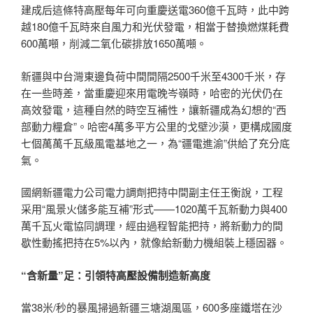
建成后這條特高壓每年可向重慶送電360億千瓦時，此中跨
越180億千瓦時來自風力和光伏發電，相當于替換燃煤耗費
600萬噸，削減二氧化碳排放1650萬噸。
新疆與中台灣東邊負荷中間間隔2500千米至4300千米，存
在一些時差，當重慶迎來用電晚岑嶺時，哈密的光伏仍在
高效發電，這種自然的時空互補性，讓新疆成為幻想的“西
部動力糧倉”。哈密4萬多平方公里的戈壁沙漠，更構成國度
七個萬萬千瓦級風電基地之一，為“疆電進渝”供給了充分底
氣。
國網新疆電力公司電力調劑把持中間副主任王衡說，工程
采用“風景火儲多能互補”形式——1020萬千瓦新動力與400
萬千瓦火電協同調理，經由過程智能把持，將新動力的間
歇性動搖把持在5%以內，就像給新動力機組裝上穩固器。
“含新量”足：引領特高壓設備制造新高度
當38米/秒的暴風掃過新疆三塘湖風區，600多座鐵塔在沙