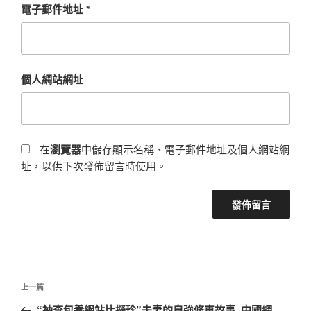
電子郵件地址
*
個人網站網址
在
瀏覽器
中儲存顯示名稱、電子郵件地址及個人網站網
址，以供下次發佈留言時使用。
文
上
上一篇
章
一
“袖查包養網站比擬珍”夫妻的自強修車故事_中國網