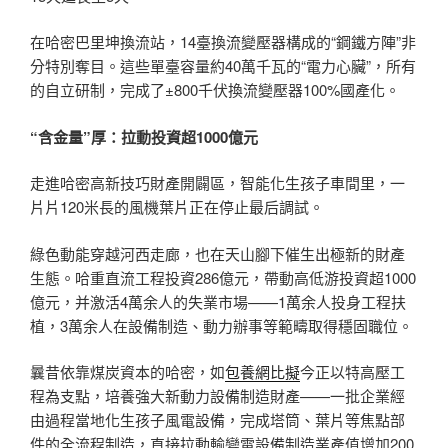
在哈密巴里坤換流站，14臺換流變壓器構成的“鋼鐵方陣”非
分特別奪目。這些單臺容量約40萬千瓦的“電力心臟”，所有
的自立研制，完成了±800千伏換流變壓器100%國產化。
“含金量”厚：拉動投資超1000億元
走進哈密高新技巧財產開闢區，智能化生孩子車間里，一
片片120米長的風機葉片正在停止最后調試。
綠色動能穿越河西走廊，也在天山腳下催生出極新的財產
生態。哈重直流工程投資286億元，帶動高低游投資超1000
億元，并激活4萬余人的失業市場——1萬余人投身工程扶
植，3萬余人在設備制造、動力辦事等範疇取得穩固職位。
曩昔依靠煤炭資本的哈密，如
包養網比擬
今正以特高壓工
程為支點，培養強大新動力設備制造財產——一批企業經
由過程當地化生孩子風電設備，完成塔筒、葉片等焦點部
件的全流程制造，直接拉動輸變電設備制造業產值增加200