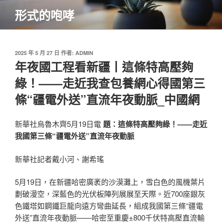
跳
形式的咆哮
至
主
要
內
發
2025 年 5 月 27 日
作者:
ADMIN
佈
年夜國工程看新疆丨這條特高壓夠
容
於
綠！——走近我查包養網心得國第三
條“疆電外送”直流年夜動脈_中國網
新華社烏魯木齊5月19日電
題：這條特高壓夠綠！——走近
我國第三條“疆電外送”直流年夜動脈
新華社記者戴小河、謝希瑤
5月19日，在新疆哈密廣袤的沙漠灘上，雪白色的風機葉片
劃破漫空，深藍色的光伏板陣列展展至天際。近700座銀灰
色鐵塔如鋼鐵巨龍向遠方彎曲延長，組成我國第三條“疆電
外送”直流年夜動脈——哈密至重慶±800千伏特高壓直流輸