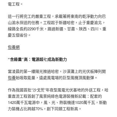
電工程。
這一行將完工的嚴重工程，承載著將東南的乾淨動力向巴
山渝水保送的任務。工程起于新疆哈密，止于重慶渝北，
線路全長約2290千米，路過新疆、甘肅、陜西、四川、重
慶五個省份。
包養網
“含綠量”高：電源超七成為新動力
當凌晨的第一縷陽光擦過哈密，沙漠灘上的光伏板陣列開
包養
始吸取能量，遠處風電場的巨型風機頂風動彈。
作為我國首批“沙戈荒”年夜型風電光伏基地的外送工程，哈
重直流工程首創了風景純綠色電源裝機新記載：配套的
1420萬千瓦電源中，風、光、熱裝機達1020萬千瓦，新動
力裝機占比跨越70%，創下同類工程新高。