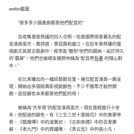
weibo截圖
“很多多少國產劇都是他們配音的”
在收集激發熱議的四人合照，恰是國際很是著名的配
音演員張杰、喬詩語、季冠霖和邊江。在近年來熱播的電
視劇尤其是古裝劇中，經常能“聽到”他們的歸納，由於持久
的“霸屏”，他們也被網友親熱地稱為“配音界
包養
的殘山剩
水。”
在比來播出的一檔綜藝節目里，幾位配音演員一路呈
現，歸納出多個經典影視劇腳色，不少不雅眾才豁然開
朗，這些腳色本來都是他們配的呀！
被稱為“杰年夜”的配音演員張杰，現在曾經進行十余
年，他配過的腳色，有《三生三世十里桃花》中的東華帝
君、《甄嬛傳》中的溫實初、《古劍奇譚》中的百里屠
蘇、《老九門》中的齊鐵嘴、《青云志》中的張小凡，