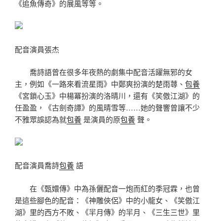
《追魚傳奇》的展風等等。
配音演員張杰
喬詩語曾在很多年夜熱的劇集中配音活躍無邪的女
主，例如《一路來看流星雨》中鄭爽扮演的楚雨蕁、
包養
《宮鎖心玉》中楊冪扮演的洛晴川，還有《笑傲江湖》的
任盈盈，《古劍奇譚》的風晴雪等……她的聲響曾讓不少
不雅眾誤認為就
包養
是演員的原
包養
聲。
配音演員喬詩
包養
語
在《甄嬛傳》中為孫儷配音一炮而紅的季冠霖，也曾
是這些腳色的配音：《神雕俠侶》中的小龍女、《笑傲江
湖》里的西方不敗、《羋月傳》的羋月、《三生三世》里