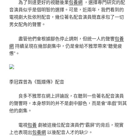
為了到達更好的視聽後果
包養網
，選擇專門研究的配
音演員似乎是個明智的選擇。可是，近兩年，我們看到的
電視劇大批依附配音，幾位著名配音演員簡直承包了一切
男女配角的聲響。
盡管他們會根據腳色停止調劑，但統一人的聲響
包養
網
持續呈現在幾部劇集中，仍是會給不雅眾帶來“聽覺疲
憊”。
季冠霖曾為《甄嬛傳》配音
良多不雅眾在網上評論說，在聽到一些著名配音演員
的聲響時，本身想到的并不是劇中腳色，而是會“串戲”到其
他的劇集。
電視
包養
劇被這幾位配音演員們“霸屏”的背后，現實
上也表現出
包養網
以後配音人才的缺少。