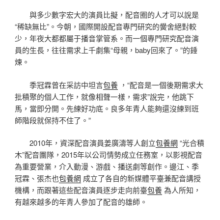
與多少數字宏大的演員比擬，配音圈的人才可以說是
“稀缺無比”。今朝，國際開設配音專門研究的黌舍絕對較
少，年夜大都都屬于播音掌管系。而一個專門研究配音演
員的生長，往往需求上千劇集“母親，baby回來了。”的錘
煉。
季冠霖曾在采訪中坦言
包養
，“配音是一個後期需求大
批積聚的個人工作，就像相聲一樣，需求”說完，他跳下
馬，當即分開。先練好功底。良多年青人能夠還沒練到班
師階段就保持不住了。”
2010年，資深配音演員姜廣濤等人創立
包養網
“光合積
木”配音團隊，2015年以公司情勢成立任務室，以影視配音
為重要營業，介入動漫、游戲、播送劇等創作。邊江、季
冠霖、張杰也
包養網
成立了各自的新媒體平臺兼配音講授
機構，而跟著這些配音演員逐步走向前臺
包養
為人所知，
有越來越多的年青人參加了配音的雄師。