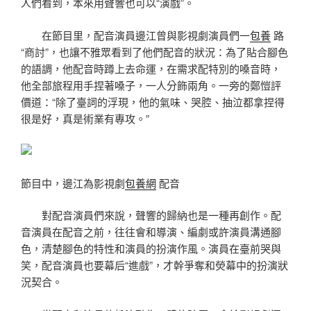
人們看到，本來用聲響也可以“演戲”。
在節目里，配音演員邊江曾與影視劇演員們一
包養
路
“商討”，也讓不雅眾看到了他們配音的狀況：為了貼合腳色
的語調，他配音時蹲上去命運，在需求配特別的嗓音時，
他全部旅程用手捏著嗓子，一人分飾兩角。一旁的鄭愷評
價道：“除了臺詞的浮現，他的氣味、哭腔、抽泣都拿捏得
很是好，真是術業有專攻。”
節目中，邊江為影視劇
包養網
配音
對配音演員們來說，聲響的歸納也是一種再創作。配
音演員在配音之前，往往會和導演、編劇或許演員溝通腳
色，清楚腳色的特性和演員的扮演作風。演員在臺前哭與
笑，配音演員也要幕后“進戲”，才幹爭奪和熒幕中的扮演狀
況契合。