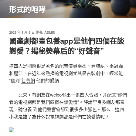
跳
形式的咆哮
至
主
要
內
發
2025 年 1 月 8 日
作者:
ADMIN
佈
國產劇都臺包養app是他們四個在談
容
於
戀愛？揭秘熒幕后的“好聲音”
這四人是國際很是著名的配音演員張杰、喬詩語、季冠霖
和邊江，在近年來熱播的電視劇尤其是古裝劇中，經常能
“聽到”
包養網
他們的歸納
比來，有網友在weibo曬出一張四人合照，并配文“你們
看的電視劇都是我們四個在談愛情”。評論里良多網友都表
現，聽
包養
到他們聲響會想到很多多少腳色。那么，這四
小我是誰？為什么說電視劇都是他們在談愛情呢？