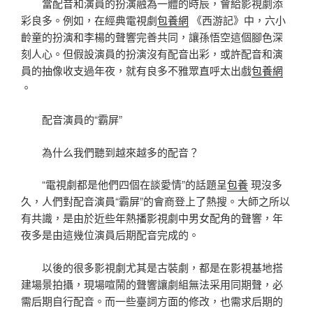
當配音和演員的扮演融為一體的時辰，會給影視劇添
彩良多。例如，在經典電視劇
包養網
《西游記》中，六小
齡童的扮演和李楊的聲響完善共同，讓孫悟空這個腳色深
刻人心。但假設演員的扮演沒有配音出彩，或許配音和演
員的抽像收支過年夜，就有良多不雅眾直呼太出戲
包養網
。
配音演員的“霸屏”
為什么我們聽到越來越多的配音？
“電視劇都是他們四個在談愛情”的話題呈
包養
現沒多
久，人們對配音演員“霸屏”的會商登上了熱搜。大師之所以
有共識，是由於近些年熱播影視劇中男女配角的聲響，年
夜多是由這幾位演員后期配音完成的。
以後的很多影視劇尤其是古裝劇，都是在影視基地搭
建場景拍攝，現場喧鬧的聲響讓劇組無法采用同期聲，必
需后期自行配音。而一些臺詞方面的修改，也需求后期的