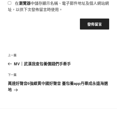
在
瀏覽器
中儲存顯示名稱、電子郵件地址及個人網站網
址，以供下次發佈留言時使用。
文
上
上一篇
章
一
MV｜武漢我查包養價錢們手牽手
導
篇
覽
文
下
下一篇
章
一
萬達好聲音6強縱貫中國好聲音 臺包養app丹寨成永遠海選
篇
地
文
章