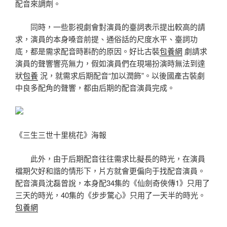
配音來調劑。
同時，一些影視劇會對演員的臺詞表示提出較高的請
求，演員的本身嗓音前提、通俗話的尺度水平、臺詞功
底，都是需求配音時斟酌的原因。好比古裝
包養網
劇請求
演員的聲響響亮無力，假如演員們在現場扮演時無法到達
狀
包養
況，就需求后期配音“加以潤飾”。以後國產古裝劇
中良多配角的聲響，都由后期的配音演員完成。
《三生三世十里桃花》海報
此外，由于后期配音往往需求比擬長的時光，在演員
檔期欠好和諧的情形下，片方就會更偏向于找配音演員。
配音演員沈磊曾說，本身配34集的《仙劍奇俠傳1》只用了
三天的時光，40集的《步步驚心》只用了一天半的時光。
包養網