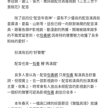
季冠霖、邊江、張杰、喬詩語配合為電視劇《三生三世十
里桃花》配音
除了這四位“配音年夜神”，還有不少優良的配音演員如
姜廣濤、夏磊、山新等，這些已經一向默默無聞的配音演
員，跟著各類IP影視劇、動漫劇的熱播，開端被越來越多
的不雅眾留意到，也
包養網
因奇特的聲響魅力收獲了良多
粉絲的愛好。
扮演背后的“好聲響”
配音也是一
包養
種“再演戲”
良多人曾以為，配音
包養網
只是
包養
幫演員念好臺
詞，但現實上，在一部影視劇中，配音和演員的扮演異樣
主要，收集上，時常會有人放出未經配音的影視劇片斷，
一個好的聲響可認為影視
包養
劇加分良多。
本年春天，一檔高口碑的綜藝節目《聲臨其境》就讓