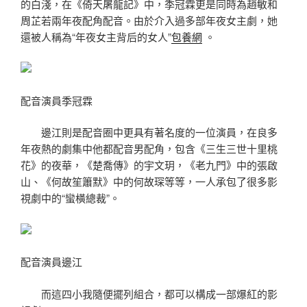
的白淺，在《倚天屠龍記》中，季冠霖更是同時為趙敏和
周芷若兩年夜配角配音。由於介入過多部年夜女主劇，她
還被人稱為“年夜女主背后的女人”
包養網
。
配音演員季冠霖
邊江則是配音圈中更具有著名度的一位演員，在良多
年夜熱的劇集中他都配音男配角，包含《三生三世十里桃
花》的夜華，《楚喬傳》的宇文玥，《老九門》中的張啟
山、《何故笙簫默》中的何故琛等等，一人承包了很多影
視劇中的“蠻橫總裁”。
配音演員邊江
而這四小我隨便擺列組合，都可以構成一部爆紅的影