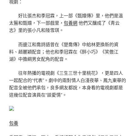
視劇：
好比張杰和季冠霖，上一部《甄嬛傳》里，他們是溫
太醫和甄嬛，下一部戲里，
包養網
他們又釀成了《青云
志》里的張小凡和陸雪琪。
而邊江和喬詩語曾在《楚喬傳》中給林更換新的資
料、趙麗穎配音；他也和季冠霖在《醉小巧》《笑傲江
湖》中擔綱男女配角的配音。
往年熱播的電視劇《三生三世十里桃花》，更是四人
一起配合的“代表”。劇中的兩對情人白淺夜華、鳳九東華的
配音全被他們承包，良多網友都說，本身看的電視劇都是
這幾位配音演員在“談愛情”。
包養