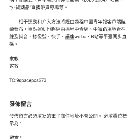
“外貨潮品”直播帶貨專場等。
相干運動和介入方法將經由過程中國青年報客戶端陸
續發布，重點運動也將經由過程中青網、中
舞蹈場地
青在
線及抖音、錄像號、快手、
講座
weibo、B站等平臺同步直
播。
家教
家教
TC:9spacepos273
發佈留言
發佈留言必須填寫的電子郵件地址不會公開。
必填欄位標
示為
*
留言
*