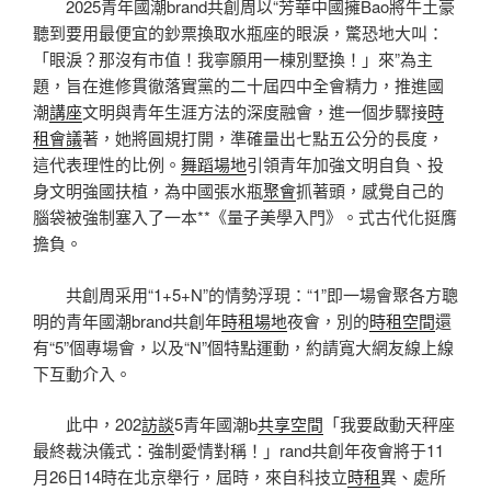
2025青年國潮brand共創周以“芳華中國擁Bao將牛土豪
聽到要用最便宜的鈔票換取水瓶座的眼淚，驚恐地大叫：
「眼淚？那沒有市值！我寧願用一棟別墅換！」來”為主
題，旨在進修貫徹落實黨的二十屆四中全會精力，推進國
潮
講座
文明與青年生涯方法的深度融會，進一個步驟接
時
租會議
著，她將圓規打開，準確量出七點五公分的長度，
這代表理性的比例。
舞蹈場地
引領青年加強文明自負、投
身文明強國扶植，為中國張水瓶
聚會
抓著頭，感覺自己的
腦袋被強制塞入了一本**《量子美學入門》。式古代化挺膺
擔負。
共創周采用“1+5+N”的情勢浮現：“1”即一場會聚各方聰
明的青年國潮brand共創年
時租場地
夜會，別的
時租空間
還
有“5”個專場會，以及“N”個特點運動，約請寬大網友線上線
下互動介入。
此中，202
訪談
5青年國潮b
共享空間
「我要啟動天秤座
最終裁決儀式：強制愛情對稱！」rand共創年夜會將于11
月26日14時在北京舉行，屆時，來自科技立
時租
異、處所