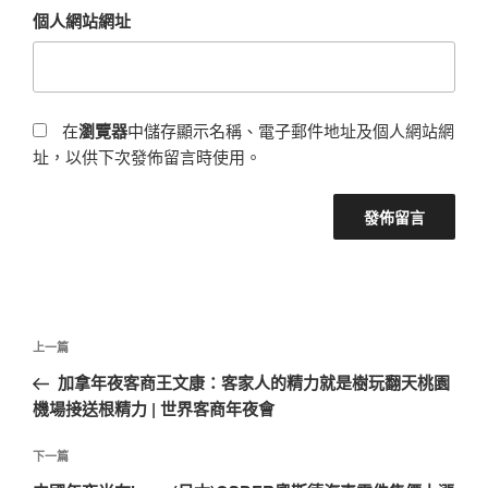
個人網站網址
在
瀏覽器
中儲存顯示名稱、電子郵件地址及個人網站網
址，以供下次發佈留言時使用。
文
上
上一篇
章
一
加拿年夜客商王文康：客家人的精力就是樹玩翻天桃園
導
篇
機場接送根精力 | 世界客商年夜會
覽
文
章
下
下一篇
一