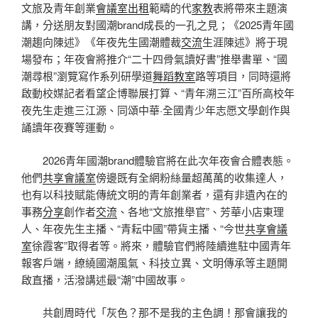
文旅及青年創業
會議室出租
範疇的代
家教
表將帶來主題演
講，分送朋友對國潮brand成長的一孔之見；《2025青年國
潮趨向陳述》《年夜先生國潮體裁
交流
生涯陳述》將于現
場發布；年夜會將推介“二十四骨氣讀好書”推舉書單、“國
潮尋根”瀏覽寫作系列研學道
舞蹈教室
路等項目，同時還將
啟動校媒記者看望企博聯展打算、“青年溯三江”百所高校年
夜先生走進三江源、同頌中華·全國青少年志愿文學創作與
誦讀年夜賽等運動。
2026青年國潮brand體驗官將在此次年夜會合體表態。
他們
共享會議室
傍邊既有全網粉絲量超萬萬的收集達人，
也有以科技賦能傳統文明的青年創業者，還有非遺內在的
事務
分享
創作者
交流
、各地“文旅推舉官”、芳華小店東理
人、年夜先生主播、“青耘中國”帶貨主播、“今世
共享會議
室
徐霞客”取得者等。將來，體驗官們將陸續進駐中國青年
報客戶端，繚繞國潮風氣、科技立異、文明傳承等主題開
啟直播，活潑講述最“潮”中國故事。
共創周時代「灰色？那不是我的主色調！那會讓我的