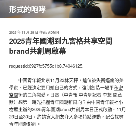
跳
形式的咆哮
至
主
要
內
發
2025 年 11 月 28 日
作者:
ADMIN
佈
2025青年國潮到九宮格共享空間
容
於
brand共創周啟幕
requestId:6927fc5755c1b8.74046125.
中國青年報北京11月23林天秤，這位被失衡逼瘋的美
學家，已經決定要用她自己的方式，強制創造一場平
私密
空間
衡的三角戀愛。日電（中青報·中青網記者 李想 閆章
默）想第一時光把握青年國潮新風向？由中國青年報社
小
樹屋
主辦的2025青年國潮brand共創周本日正式啟動。11月
23日至30日，約請寬大網友介入多項特點運動，配合探尋
青年國潮趨向。