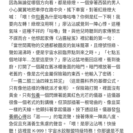
因為無論從哪個方向看，都是綠燈。一個穿著西裝的男人
小心翼翼地把車停在路中央，搖下車窗，對著紅綠燈大
喊：「喂！你
包養
為什麼咕嚕咕嚕？你倒是紅一下啊！我
要向左轉！綠燈沒用啊！」廖沾沾感覺到一陣心悸。這種
氣味，這種不祥的「咕嚕」聲，與他兒時聽到的家傳預言
不謀而合。他想起家傳《沾醬秘笈》裡記載的第一句：
「當世間萬物的交通都被麵皮的氣味籠罩，且燈號恒綠、
聲如湯沸時，便是宇宙水餃臨界點到來之時。」「七點五
個地球年…怎麼這麼快？」廖沾沾猛地衝回店裡，衝到後
廚，打開了一個藏在舊冰櫃後面的暗門。暗門裡放著一個
老舊的、像是古代金屬保險箱的東西。他輸入了密碼：
「一醬二醋三油四辣五蒜泥」（這是醬料界的基礎公式，
只有像他這樣的傳統派才會用）。保險箱打開，裡面沒有
黃金，只有
包養
一個閃爍著詭異紅色光芒的儀器。這儀器
很像一個老式的對講機，但頂部插著一根彎曲的、像韭菜
一樣的天線。他顫抖著拿起儀器，按下通話鈕。儀器發
包
養網心得
出「滋——」的電流聲，接著傳來一陣高八度、
急促且充滿養生焦慮的聲音。「喂！是廖沾沾嗎！快接
聽！這裡是 K-999！宇宙水餃聯盟特級特務！你那邊是不是