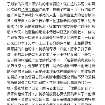
了最後的哀鳴。廖沾沾的宇宙冒險，就在這片蒜泥、中藥
和醋酸的
台灣包養網
混亂中，拉開了帷幕。《平行泊車維
度：車位爭奪戰》何手殘的人生，被兩個巨大的陰影籠罩
著：停車費，以及平行泊車。他那輛老舊的掀背車，彷彿
繼承了他所有的駕駛焦慮，從未在他需要時提供過任何幫
助。今天，他面臨的是城市傳說中最恐怖的挑戰，一條夾
在理髮店與一間專賣金屬雕像的畫廊之間的窄巷。一個看
起來比他車子尺寸小上三十公分的停車格，上面還灑著一
層可疑的白色粉末。何手殘深吸一口氣。將車子打了倒
檔。他的車載語音系統發出了令人不快的女聲：「警告，
後方障礙物距離：無限趨近於零。」「
包養網
請考慮放棄
治
包養
療。」他忽略了警告，開始緩慢地倒車。他最討厭
的不是語音系統，而是那兩塊永遠在關鍵時刻自動收折的
後視鏡。當他需要它們來判斷車體與那座價值不菲的銅製
獨角獸雕像之間的距離時，它們卻像兩片羞澀的耳朵一
樣，優雅地縮了回去。同時發出低語：「你還是別看了，
反正你也停不好。」何手殘感覺心臟快要跳出來了。他轉
頭看去，發現那座高聳入雲、覆蓋著鏽跡斑斑鐵網的多層
機械式停車塔，正在那片窄巷的盡頭散發出不正常的綠