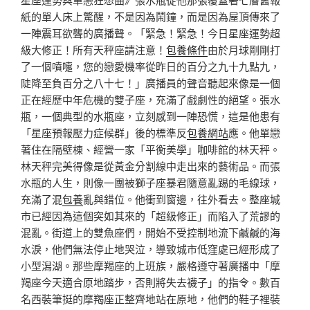
紙的單人床上驚醒，不是因為鬧鐘，而是因為屋頂傳來了
一陣震耳欲聾的廣播聲。「緊急！緊急！今日星座運勢超
級大修正！所有天秤座請注意！
包養條件
由於月球剛剛打
了一個噴嚏，您的戀愛機率從昨日的百分之九十九點九，
陡降至負百分之八十七！」廣播員的聲音聽起來像是一個
正在經歷中年危機的雙子座，充滿了戲劇性的絕望。張水
瓶，一個典型的水瓶座，立刻感到一陣恐慌，這是他患有
「星座預報壓力症候群」後的標準反
包養網站
應。他單戀
著住在隔壁棟、經營一家「平衡美學」咖啡館的林天秤。
林天秤完美得像是從黃金分割線中走出來的藝術品。而張
水瓶的人生，則像一團被獅子座暴君隨意亂踢的毛線球，
充滿了混
包養
亂與錯位。他衝到窗邊，往外看去。整座城
市已經因為這個突如其來的「超級修正」而陷入了荒謬的
混亂。街道上的雙魚座們，開始不受控制地流下鹹鹹的海
水淚，他們無法停止地哭泣，導致城市低窪處已經形成了
小型潟湖。那些摩羯座的上班族，嚴格遵守著廣播中「摩
羯座今天適合原地踏步，否則將失去襪子」的指令。數百
名西裝筆挺的摩羯座正整齊地站在原地，他們的鞋子裡裝