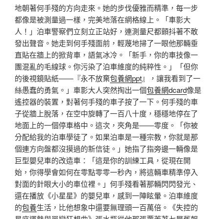
地朝著何手殘的方向走來。她的步伐優雅而精準，每一步
都像是被測量過一樣，完美地落在網格線上。「車影大
人！」泊車警察們立刻立正站好，連測量尺都顫抖著不敢
發出聲音。她走到何手殘面前，輕蔑地掃了一眼他那輛垂
直貼在牆上的掀背車，語氣冰冷。「新手，你的車技像一
團混亂的毛線球。你污染了泊車維度的純粹性。」「但你
的後視鏡貼紙——『永不放棄
包養網ppt
』，讓我看到了一
絲愚蠢的勇氣。」車影大人突然掏出一個
包養網dcard
像是
遙控器的裝置，對著何手殘的車子按了一下。何手殘的車
子從牆上脫落，在空中旋轉了一百八十度，穩穩地停在了
地面上的一個停車格中。這次，夾角是——零度。「你被
分配給我的泊車學徒了。如果泊車是一種宗教，你就是那
個連方向盤都沒摸過的新信徒。」她指了指旁邊一輛像是
巨型嬰兒車的改造車：「這是你的訓練工具，從現在開
始，你得學會如何在零點零零一秒內，將這輛車精準停入
對面的針眼大小的車位裡。」何手殘看著那輛閃閃發光、
還在播放《小星星》的嬰兒車，感到一陣眩暈。泊車維度
的
包養
生活，比他想象中還要無理頭一百萬倍。《失控的
星座運勢與單戀狂想曲》張水瓶從他那張覆蓋著七層舊報