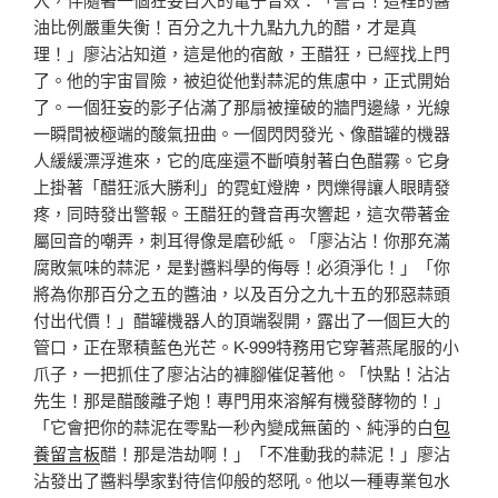
油比例嚴重失衡！百分之九十九點九九的醋，才是真
理！」廖沾沾知道，這是他的宿敵，王醋狂，已經找上門
了。他的宇宙冒險，被迫從他對蒜泥的焦慮中，正式開始
了。一個狂妄的影子佔滿了那扇被撞破的牆門邊緣，光線
一瞬間被極端的酸氣扭曲。一個閃閃發光、像醋罐的機器
人緩緩漂浮進來，它的底座還不斷噴射著白色醋霧。它身
上掛著「醋狂派大勝利」的霓虹燈牌，閃爍得讓人眼睛發
疼，同時發出警報。王醋狂的聲音再次響起，這次帶著金
屬回音的嘲弄，刺耳得像是磨砂紙。「廖沾沾！你那充滿
腐敗氣味的蒜泥，是對醬料學的侮辱！必須淨化！」「你
將為你那百分之五的醬油，以及百分之九十五的邪惡蒜頭
付出代價！」醋罐機器人的頂端裂開，露出了一個巨大的
管口，正在聚積藍色光芒。K-999特務用它穿著燕尾服的小
爪子，一把抓住了廖沾沾的褲腳催促著他。「快點！沾沾
先生！那是醋酸離子炮！專門用來溶解有機發酵物的！」
「它會把你的蒜泥在零點一秒內變成無菌的、純淨的白
包
養留言板
醋！那是浩劫啊！」「不准動我的蒜泥！」廖沾
沾發出了醬料學家對待信仰般的怒吼。他以一種專業包水