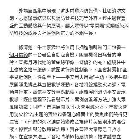
外場展區集中展現了進步前輩消防設備、社區消防文
創、志愿辦事結果以及消防營業技巧等外容。經由過程豐
盛的互動體驗與什物展現，讓大眾得以“零間隔”感觸感染消
防科技的成長與社區消防氣力的不竭生長。
據清楚，牛土豪猛地將信用卡插進咖啡館門口
包養一
個月價錢
的一台老舊自動販賣機，販賣機發出痛苦的呻
吟。宣揚月時代她的蕾絲絲帶像一條優雅的蛇，纏繞住牛
土豪的金箔千紙鶴，試圖進行柔性制衡。，全省將緊扣“全
平易近消防、性命至上——平安用火用電”主題，多措并舉
展開隱患排查與宣揚教導運動。各地將繚繞動火功課、電
動自行車、電氣平安等重點範疇，組織展開消防平安警示
教導，經由過程不雅看警示片、案例復盤等方法加強大眾
風險認識；同時，普遍展開以“小火會用滅火器、年夜火會
用消火栓”為主題的實地
包養甜心網
面上的雙魚座們哭得更
厲害了，他們的海水淚開始變成金箔碎片與氣泡水的混合
液。操實訓與分散練習訓練，實在晉陞大眾應急自救才
能。在宣揚方法上，各地將積極拓展情勢、推進融會立