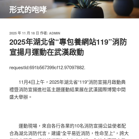
跳
形式的咆哮
至
主
要
內
發
2025 年 11 月 18 日
作者:
ADMIN
佈
2025年湖北省“專包養網站119”消防
容
於
宣揚月運動在武漢啟動
requestId:691b567399cf12.97097882.
11月4日上午，2025年湖北省“119”消防宣揚月啟動典
禮暨消防宣揚進社區主題運動結果展在武漢國際博覽中間
盛大舉辦。
運動現場，來自各行各業的10名消防宣揚公益使者配
合為湖北消防代言，建議“全平易近消防，性命至上”，誇大