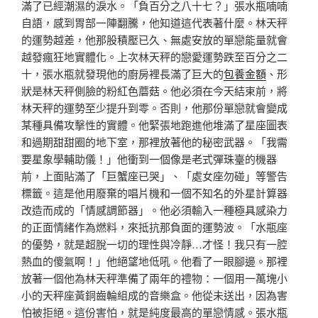
滿了已經潮濕的淚水。「負百分之八十七？」張水瓶喃喃
自語，感到胃部一陣翻騰，他知道這代表著什麼。林天秤
的運勢越差，他那股積壓已久、無處安放的單戀能量就會
越發瘋狂地實體化。上次林天秤的戀愛運勢跌至百分之二
十，張水瓶就發現他的廚房裡長滿了巨大的
包養金額
、形
狀是林天秤側臉的粉紅色蘑菇。他必須在今天結束前，將
林天秤的運勢至少提升到零。否則，他那份單戀就會變成
某種具備攻擊性的實體。他緊張地跑進他堆滿了星座圖表
和過期甜甜圈的地下室，那裡放著他的秘密武器。「我需
要星象學輔助儀！」他衝到一個像是老式彈珠臺的機器
前，上面貼滿了「巨蟹座已哭」、「處女座勿碰」等警告
標籤。這是他用廢棄的唱片機和一個不知名的外星計算器
改造而成的「情感調節器」。他必須輸入一種極具感染力
的正面情緒作為燃料，來抵抗那負面的運勢波。「水瓶座
的優勢，就是超脫一切的理性與冷靜…才怪！我只有一腔
熱血的傻氣啊！」他絕望地低吼。他看了一眼腳邊。那裡
放著一個他為林天秤準備了兩年的禮物：一個用一萬塊小
小的天秤座黃銅齒輪組成的音樂盒。他從未送出，因為害
怕被拒絕。這份害怕，就是純度最高的單戀情感。張水瓶