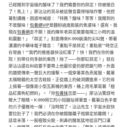
已經聞到宇宙級的酸味了？我們需要你的蒜泥！你被徵召
了！馬上！」廖沾沾的耳朵被這聲音震得嗡嗡作響，他捏
著對講機，困惑地喊道：「特務？酸味？等等！我聞到的
不是酸味！
包養網VIP
是麵粉過度膨脹的焦慮味！還有，我
現在
包養網
走不開！我的陳年老蒜泥需要每隔三小時的溫
和震動！」「蒜泥？」對面傳來K-999崩潰的尖叫聲，帶著
濃濃的中藥味電子雜音：「重點不是蒜泥！重點是**時空正
在彎曲！**我們的推進器快沒紅棗了！快！我們在你的後
院！別帶任何多餘的東西！除了——你那缸蒜泥！」就在
廖沾沾還在糾結要不要帶上他最珍愛的那把銀勺時，外面
的牆壁傳來一聲巨大的撞擊。一個穿著黑色燕尾服、戴著
太陽眼鏡的太空吉娃娃，正從牆上的破洞鑽進來。它的背
上揹著一個像是小型瓦斯桶的東西，桶上用毛筆寫著「極
品紅棗枸杞燃料」。「你
包養妹
怎麼——」廖沾沾驚訝地
瞪大了眼睛。K-999用它的小短腿站得筆直，戴著白色手套
的爪子優雅地一揮：「沒時間了，沾沾先生！宇宙水餃快
要拉肚子了！我們必須在你被醋酸離子炮鎖定前離開！」
話音未落，一股極致尖銳、刺鼻的酸氣猛地從店門口灌
入，伴隨著一個狂妄自大的電子音效：「警告！這裡的醬