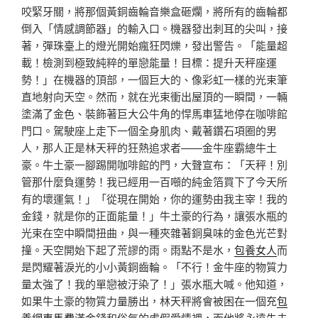
咬緊牙關，將那個黃銅齒輪音樂盒砸爛，將所有的齒輪都
倒入「情感調節器」的輸入口。機器發出刺耳的尖叫，接
著，彈珠臺上的燈光開始瘋狂閃爍，發出警告。「能量超
載！檢測到極致純粹的單戀能量！目標：提升天秤座運
勢！」在機器的頂部，一個巨大的、像彩虹一樣的光束筆
直地射向天空。然而，就在光束衝出屋頂的一瞬間，一輛
塗滿了金色、裝飾著巨大公牛角的悍馬車猛地停在咖啡館
門口。駕駛座上走下一個全身肌肉、戴著鑽石項圈的男
人，那人正是林天秤的狂熱追求者——金牛座霸總牛土
豪。牛土豪一腳踢開咖啡館的門，大聲宣布：「天秤！別
管那什麼負運勢！我已經用一百噸的純金箔買下了今天所
有的壞運氣！」「從現在開始，你的運勢由我主宰！我的
金錢，就是你的正面能量！」牛土豪的行為，讓張水瓶的
光束在空中瞬間扭曲，與一種夾雜著銅臭味的金色光芒對
撞。天空開始下起了荒謬的雨。雨點不是水，
包養女人
而
是閃耀著淚光的小小黃銅齒輪。「不行！金牛座的物質力
量太強了！我的單戀被汙染了！」張水瓶大喊。他知道，
如果牛土豪的物質力量勝出，林天秤將會被困在一個充
包
養網車馬費
滿金錢和俗氣的虛假愛情裡，而他將永遠失去