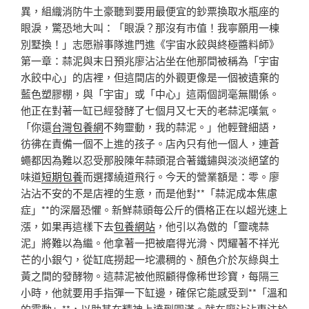
異，組織消防牛土豪聽到要用最便宜的鈔票換取水瓶座的
眼淚，驚恐地大叫：「眼淚？那沒有市值！我寧願用一棟
別墅換！」志愿辦事隊進門進《宇宙水餃與終極醬料師》
第一章：蒜泥與末日預兆廖沾沾坐在他那間被稱為「宇宙
水餃中心」的店裡，但這間店的外觀更像是一個被遺棄的
藍色塑膠棚，與「宇宙」或「中心」這兩個詞毫無關係。
他正在對著一缸已經發酵了七個月又七天的老蒜泥嘆氣。
「你還
台灣包養網
不夠靈動，我的蒜泥。」他輕聲細語，
彷彿在責備一個不上進的孩子。店內只有他一個人，連蒼
蠅都因為難以忍受那股陳年蒜頭混合著鐵鏽與淡淡絕望的
味道
短期包養
而選擇繞道飛行。今天的營業額是：零。廖
沾沾不安的不是店裡的生意，而是他對**「蒜泥成本焦慮
症」**的深層恐懼。新鮮蒜頭每公斤的價格正在以超光速上
漲，如果再這樣下去
包養網站
，他引以為傲的「靈魂蒜
泥」將難以為繼。他拿著一把被磨得光滑、閃耀著不祥光
芒的小銀勺，從缸底撈起一坨濃稠的、顏色介於灰綠與土
黃之間的發酵物。這蒜泥被他照顧得像稀世珍寶，每隔三
小時，他就要用手指彈一下缸邊，確保它能感受到**「溫和
的震動」**，以助其在精神上達到圓滿。就在廖沾沾專注於