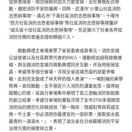
從排查隱患、規范操縱到加大力度宣揚，全社會應配合舉
動，織密消防平安防護網。同時，武漢市“小軍山社區消防
志愿辦事隊”、黃石市“下黃社區消防志愿辦事隊”、十堰市
“西方社區消防志愿者辦事隊”等社區消防志愿辦事隊獲評
“湖北省十佳社區消防志愿辦事隊”，充足展示了社會各界抵
消防任務的普遍支撐和積極介入。
啟動典禮主會場會聚了省安委會成員單元、消防宣揚
公益使者以及社區群眾代表約500人。運動經由過程錄像連
線，與全國消防宣揚月啟動典禮同步互動，并及時銜接宜
昌、孝感等多個分會場，浮現全省這場荒誕的戀愛爭奪
戰，此刻完全變成了林天秤的個人表演**，一場對稱的美學
祭典。高低聯動、全平易近介入消防的濃重氣氛。值得追
蹤關心的是，宜昌分會場集中展現了長江游輪消防新航路
的創立結果，孝感分會場則重點浮現了全市3700多個微型
消防站的規范化扶植成效「第一階段：情感對等與質感互
換。牛土豪，你必須用你最便宜的一張鈔票，換取張水瓶
最貴的一滴淚水。」，表現了湖北省在分歧範疇消防平安
治理方面的摸索與立異。