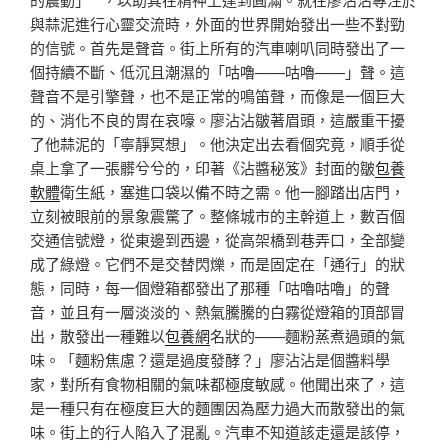
與蒜泥進行心靈交流時，外面的世界開始發出一些不對勁
的信號。首先是聲音。街上所有的汽車喇叭同時發出了一
個持續不斷、低沉且潮濕的「咕嚕——咕嚕——」聲。這
聲音不是引擎聲，也不是正常的鳴笛聲，而像是一個巨大
的、消化不良的胃在哀嚎。廖沾沾皺著眉頭，這嚴重干擾
了他蒜泥的「寧靜冥想」。他決定出去看個究竟，順手從
桌上拿了一張髒兮兮的，印著《沾醬秘笈》封面的皺
包養
軟體
衛生紙，塞進口袋以備不時之需。他一腳踏出店門，
立刻被眼前的景象震驚了。整條城市的主幹道上，數百個
交通信號燈，從東邊到西邊，從高架橋到巷弄口，全部變
成了綠燈。它們不是交替閃爍，而是固定在「通行」的狀
態，同時，每一個燈箱都發出了那種「咕嚕咕嚕」的聲
音，並且有一層淡淡的、熱氣騰騰的白霧從燈箱的頂部冒
出，散發出一種難以
包養網
名狀的——麵粉蒸煮過頭的氣
味。「麵粉焦慮？還是過度發酵？」廖沾沾是個醬料學
家，對所有食物相關的氣味都極度敏感。他聞出來了，這
是一種只有在極度巨大的麵團因為壓力過大而散發出的氣
味。街上的行人陷入了混亂。汽車不知道該走還是該停，