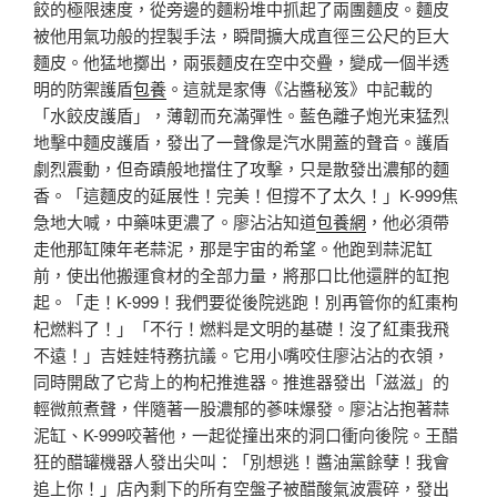
餃的極限速度，從旁邊的麵粉堆中抓起了兩團麵皮。麵皮
被他用氣功般的捏製手法，瞬間擴大成直徑三公尺的巨大
麵皮。他猛地擲出，兩張麵皮在空中交疊，變成一個半透
明的防禦護盾
包養
。這就是家傳《沾醬秘笈》中記載的
「水餃皮護盾」，薄韌而充滿彈性。藍色離子炮光束猛烈
地擊中麵皮護盾，發出了一聲像是汽水開蓋的聲音。護盾
劇烈震動，但奇蹟般地擋住了攻擊，只是散發出濃郁的麵
香。「這麵皮的延展性！完美！但撐不了太久！」K-999焦
急地大喊，中藥味更濃了。廖沾沾知道
包養網
，他必須帶
走他那缸陳年老蒜泥，那是宇宙的希望。他跑到蒜泥缸
前，使出他搬運食材的全部力量，將那口比他還胖的缸抱
起。「走！K-999！我們要從後院逃跑！別再管你的紅棗枸
杞燃料了！」「不行！燃料是文明的基礎！沒了紅棗我飛
不遠！」吉娃娃特務抗議。它用小嘴咬住廖沾沾的衣領，
同時開啟了它背上的枸杞推進器。推進器發出「滋滋」的
輕微煎煮聲，伴隨著一股濃郁的蔘味爆發。廖沾沾抱著蒜
泥缸、K-999咬著他，一起從撞出來的洞口衝向後院。王醋
狂的醋罐機器人發出尖叫：「別想逃！醬油黨餘孽！我會
追上你！」店內剩下的所有空盤子被醋酸氣波震碎，發出