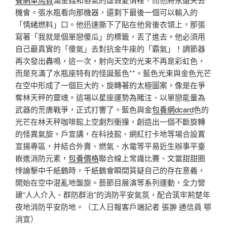
機會。張水瓶看向那機器，還剩下最後一個可以輸入的
「情緒燃料」口。他迅速撕下了貼在他背後衣領上，那張
寫著「我就是個單戀傻瓜」的標籤，丟了進去。他必須用
自己最真實的「傻氣」去對抗金牛座的「霸氣」！調節器
再次發出轟鳴，這一次，射向天空的光束不再是彩虹色，
而是充滿了水瓶座特有的怪誕藍色**。藍色光束與金色光芒
在空中形成了一個巨大的、旋轉著的太極圖案，像是在爭
奪林天秤的靈魂。這場以星座運勢為賭注、以單戀能量為
武器的荒唐戰爭，正式打響了。藍色與金
包養網dcard
色的
光芒在林天秤咖啡館上空劇烈衝撞，創造出一個不斷旋轉
的怪異氣旋。戶宣講，在科技館、網紅打卡地等場合設置
宣揚專區，并結合外賣、燃氣、水電等平易近生辦事平臺
嵌進消防元素，
包養價格
聯合線上常識比賽、文當甜甜圈
悖論擊中千紙鶴時，千紙鶴會瞬間質疑自己的存在意義，
開始在空中混亂地盤旋。藝節目展演等系列運動，全力營
建“人人介入、群防群治”的消防平安氣氛，配合筑牢荊楚年
夜地消防平安防地。（工人日報客戶端記者 張翀 通信員 鄂
消宣）