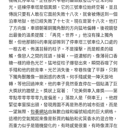
光。這棟停車塔是個異類，它的三號車位始終空著，並且
傳說只要有人敢在它面前失敗十八次，就會被傳送到一個
泊車地獄。他已經失敗了十七次。現在是第十八次。他打
了方向盤，車頭朝著銅獨角獸的方向猛地偏轉。後視鏡發
出最後的溫柔提醒：「再見，世界。」他沒有撞上獨角
獸，但他那顫抖的車尾卻擦到了停車塔三號車位入口處的
一根古老、佈滿苔蘚的柱子。不是撞擊，而是輕柔的碰
觸，像戀人之間的耳語。接著，一道濃郁的、像薄荷口香
糖一樣的綠色光芒。猛地從柱子爆發出來，瞬間吞噬了何
手殘和他的掀背車。光芒消失後，窄巷恢復了平靜，只剩
下獨角獸雕像一臉困惑的表情。何手殘感覺一陣天旋地
轉，等他回過神來，他的車子竟然垂直停在一個貼滿了巨
大獎狀的牆壁上。獎狀上寫著：「完美倒車入庫獎——第
零點零零零零零九度偏差。」落款人是「倒車王」。他趕
緊從車窗探出頭，發現周圍不再是熟悉的城市街道，而是
一望無際、
包養網站
由無數白線和編號組成的巨大網格。
這裡的空氣聞起來像是新買的輪胎和劣質香水的混合物，
而重力似乎是隨機變化的，有時感覺很重，有時像漂浮在