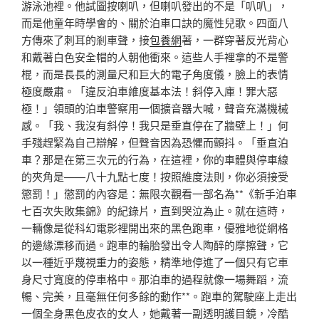
游泳池裡。他試圖按喇叭，但喇叭發出的不是「叭叭」，
而是他童年時學會的、關於泊車口訣的魔性兒歌。四面八
方傳來了刺耳的剎車聲，接
包養網
著，一群穿著反光背心
和戴著白色安全帽的人朝他衝來。這些人手裡拿的不是警
棍，而是長長的測量尺和巨大的電子角度儀，臉上的表情
極度嚴肅。「違反泊車維度基本法！斜停入庫！罪大惡
極！」領頭的泊車警察用一個擴音器大喊，聲音充滿機械
感。「我、我沒有斜停！我只是垂直停在了牆壁上！」何
手殘趕緊為自己辯解，但聲音因為恐懼而顫抖。「垂直泊
車？那是在第三次元的行為，在這裡，你的車體與停車線
的夾角是——八十九點七度！按照維度法則，你必須接受
懲罰！」懲罰的內容是：無限次觀看一部名為**《新手泊車
七百次失敗集錦》的紀錄片，直到哭泣為止。就在這時，
一輛像是從科幻電影裡開出來的黑色跑車，優雅地從網格
的邊緣漂移而過。跑車的輪胎發出令人陶醉的摩擦聲，它
以一種近乎蔑視重力的姿態，精準地停進了一個只有它車
身尺寸寬度的停車格中。那泊車的過程就像一場舞蹈，流
暢、完美，且毫無任何多餘的動作**。跑車的駕駛座上走出
一個全身黑色皮衣的女人，她戴著一副透明護目鏡，冷酷