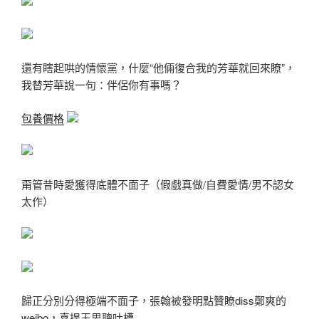
還有瞎起哄的情懷黨，什麼“他倆復合我的芳華就回來瞭”，
我替芳華說一句：伴侶你有事嗎？
包養價格
甭管昔時愛獲得底體不面子（假戲真做/自費愛情/男不認女
太作）
歸正分別分得極端不面子，張翰被發明點贊瞭diss鄭爽的
weibo，喜提王思聰吐槽