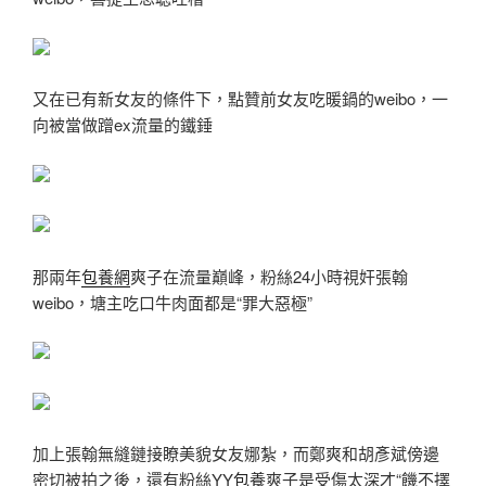
又在已有新女友的條件下，點贊前女友吃暖鍋的weibo，一
向被當做蹭ex流量的鐵錘
那兩年
包養網
爽子在流量巔峰，粉絲24小時視奸張翰
weibo，塘主吃口牛肉面都是“罪大惡極”
加上張翰無縫鏈接瞭美貌女友娜紮，而鄭爽和胡彥斌傍邊
密切被拍之後，還有粉絲YY
包養
爽子是受傷太深才“饑不擇