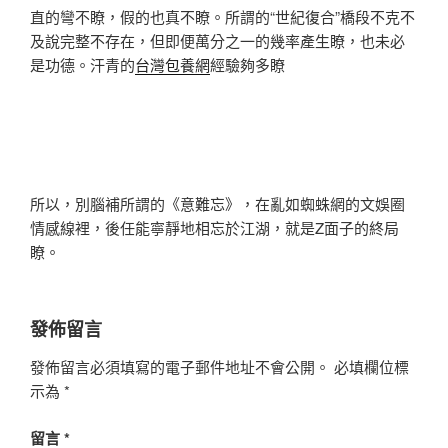
直的彎不瞭，假的也真不瞭。所謂的“世紀復合”橋段不克不
及說完整不存在，但即便萬分之一的幾率產生瞭，也未必
是功德。汗青的
台灣包養網
經驗夠多瞭
所以，別腦補所謂的《意難忘》，在亂如蜘蛛網的文娛圈
情感線裡，後任能寧靜地相忘於江湖，就是Z面子的終局
瞭。
發佈留言
發佈留言必須填寫的電子郵件地址不會公開。
必填欄位標
示為
*
留言
*