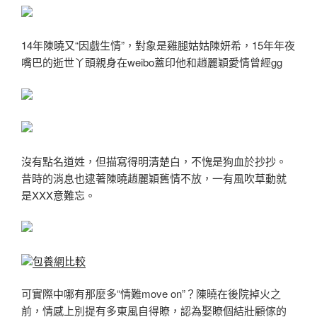
14年陳曉又“因戲生情”，對象是雞腿姑姑陳妍希，15年年夜
嘴巴的逝世丫頭親身在weibo蓋印他和趙麗穎愛情曾經gg
沒有點名道姓，但描寫得明清楚白，不愧是狗血於抄抄。
昔時的消息也逮著陳曉趙麗穎舊情不放，一有風吹草動就
是XXX意難忘。
包養網比較
可實際中哪有那麼多“情難move on”？陳曉在後院掉火之
前，情感上別提有多東風自得瞭，認為娶瞭個結壯顧傢的