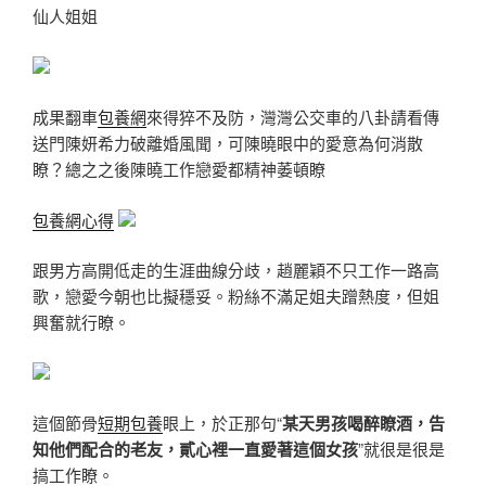
仙人姐姐
成果翻車
包養網
來得猝不及防，灣灣公交車的八卦請看傳
送門陳妍希力破離婚風聞，可陳曉眼中的愛意為何消散
瞭？總之之後陳曉工作戀愛都精神萎頓瞭
包養網心得
跟男方高開低走的生涯曲線分歧，趙麗穎不只工作一路高
歌，戀愛今朝也比擬穩妥。粉絲不滿足姐夫蹭熱度，但姐
興奮就行瞭。
這個節骨
短期包養
眼上，於正那句“
某天男孩喝醉瞭酒，告
知他們配合的老友，貳心裡一直愛著這個女孩
”就很是很是
搞工作瞭。