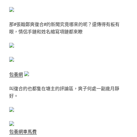
那#張翰鄭爽復合#的新聞究竟哪來的呢？還傳得有板有
眼，情侶手鏈和姓名縮寫項鏈都來瞭
包養網
叫復合的也都隻在塘主的評論區，爽子何處一副歲月靜
好。
包養網車馬費