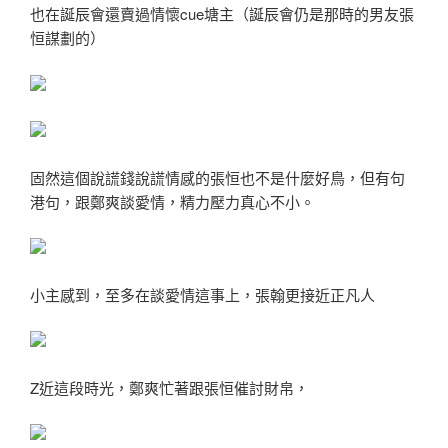
也在誕辰會還賣過情懷cue塘主（誕辰會仍是那時的男友張
恒謀劃的）
固然這個說謊錢說謊情感的張恒也不是什麼好鳥，但有句
港句，跟鄭爽談愛情，精力壓力真心不小。
小主感到，至多在談愛情這事上，張翰更接近正凡人
Z近這段時光，鄭爽忙著跟張恒催討財帛，