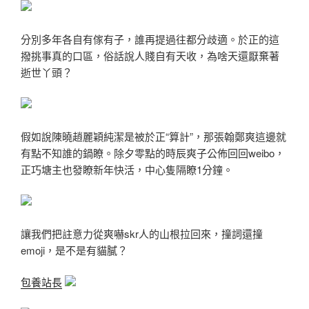
分別多年各自有傢有子，誰再提過往都分歧適。於正的這
撥挑事真的口區，俗話說人賤自有天收，為啥天還厭棄著
逝世丫頭？
假如說陳曉趙麗穎純潔是被於正“算計”，那張翰鄭爽這邊就
有點不知誰的鍋瞭。除夕零點的時辰爽子公佈回回weibo，
正巧塘主也發瞭新年快活，中心隻隔瞭1分鐘。
讓我們把註意力從爽嚇skr人的山根拉回來，撞詞還撞
emoji，是不是有貓膩？
包養站長