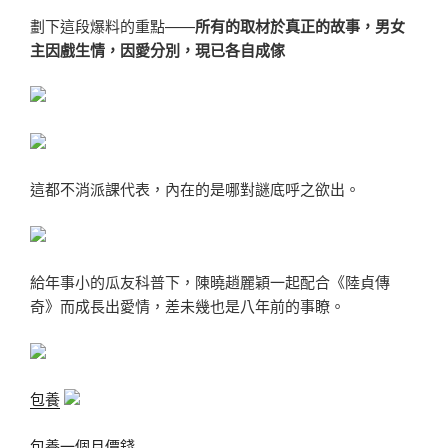
劃下這段爆料的重點——
所有的取材於真正的故事，男女
主因戲生情，因愛分別，現已各自成傢
這都不消派課代表，內在的是哪對謎底呼之欲出。
給年事小的瓜友科普下，陳曉趙麗穎一起配合《陸貞傳
奇》而成長出愛情，差未幾也是八年前的事瞭。
包養
包養一個月價錢