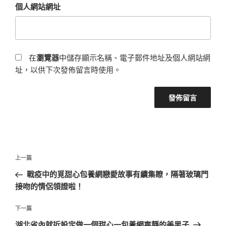
個人網站網址
在
瀏覽器
中儲存顯示名稱、電子郵件地址及個人網站網
址，以供下次發佈留言時使用。
文
上
上一篇
章
一
戰疫中的覓甜心包養網戀愛故事有續集瞭，隔著玻璃門
導
篇
接吻的情侶領證啦！
覽
文
章
下
下一篇
一
湖北省內就近設定做一個甜心一包養網寧靜的美男子