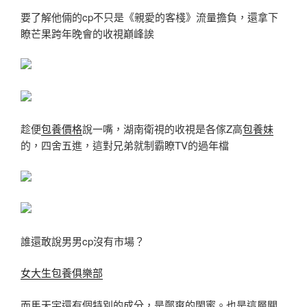
要了解他倆的cp不只是《親愛的客棧》流量擔負，還拿下
瞭芒果跨年晚會的收視巔峰誒
趁便
包養價格
說一嘴，湖南衛視的收視是各傢Z高
包養妹
的，四舍五進，這對兄弟就制霸瞭TV的過年檔
誰還敢說男男cp沒有市場？
女大生包養俱樂部
而馬天宇還有個特別的成分，是鄭爽的閨蜜。也是這層關