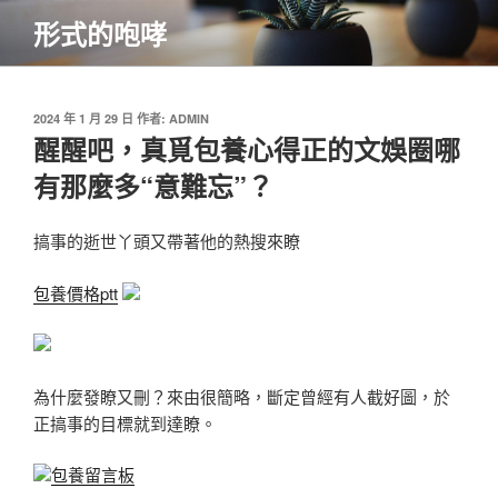
跳
形式的咆哮
至
主
要
內
發
2024 年 1 月 29 日
作者:
ADMIN
佈
醒醒吧，真覓包養心得正的文娛圈哪
容
於
有那麼多“意難忘”？
搞事的逝世丫頭又帶著他的熱搜來瞭
包養價格ptt
為什麼發瞭又刪？來由很簡略，斷定曾經有人截好圖，於
正搞事的目標就到達瞭。
包養留言板