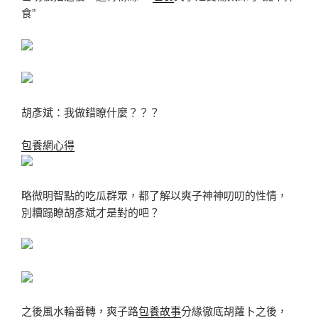
食”
胡彥斌：我做錯瞭什麼？？？
包養網心得
略微明智點的吃瓜群眾，都了解以爽子神神叨叨的性情，
別糟蹋瞭胡彥斌才是對的吧？
之後風水輪番轉，爽子路
包養故事
分緣徹底胡蘿卜之後，