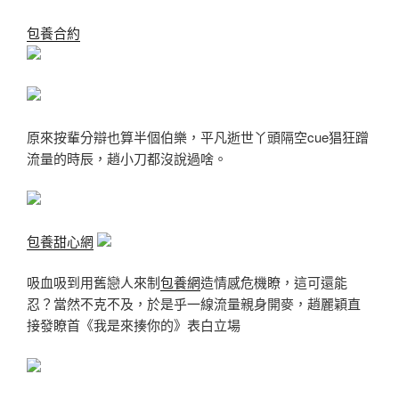
包養合約
原來按輩分辯也算半個伯樂，平凡逝世丫頭隔空cue猖狂蹭
流量的時辰，趙小刀都沒說過啥。
包養甜心網
吸血吸到用舊戀人來制
包養網
造情感危機瞭，這可還能
忍？當然不克不及，於是乎一線流量親身開麥，趙麗穎直
接發瞭首《我是來揍你的》表白立場