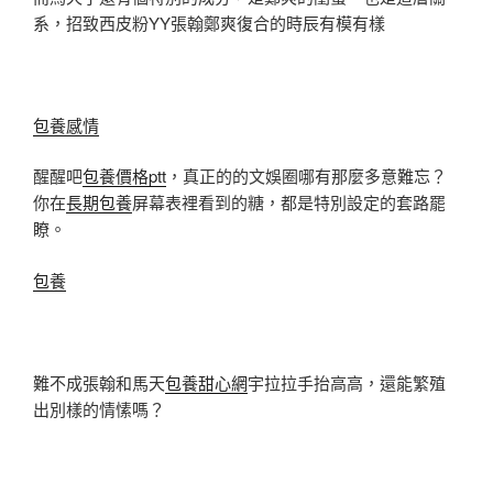
系，招致西皮粉YY張翰鄭爽復合的時辰有模有樣
包養感情
醒醒吧
包養價格ptt
，真正的的文娛圈哪有那麼多意難忘？
你在
長期包養
屏幕表裡看到的糖，都是特別設定的套路罷
瞭。
包養
難不成張翰和馬天
包養甜心網
宇拉拉手抬高高，還能繁殖
出別樣的情愫嗎？