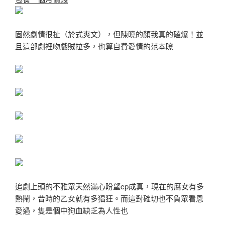
固然劇情很扯（於式爽文），但陳曉的顏我真的磕爆！並
且這部劇裡吻戲賊拉多，也算自費愛情的范本瞭
追劇上頭的不雅眾天然滿心盼望cp成真，現在的腐女有多
熱鬧，昔時的乙女就有多猖狂。而這對確切也不負眾看恩
愛過，隻是個中狗血缺乏為人性也