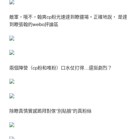
敵軍，哦不，翰爽cp粉光速達到瞭疆場。正確地說， 是達
到瞭張翰的weibo評論區
兩個陣營（cp粉和唯粉）口水仗打得…還挺劇烈？
除瞭真情實感跪拜對傢“別貼臉”的真粉絲