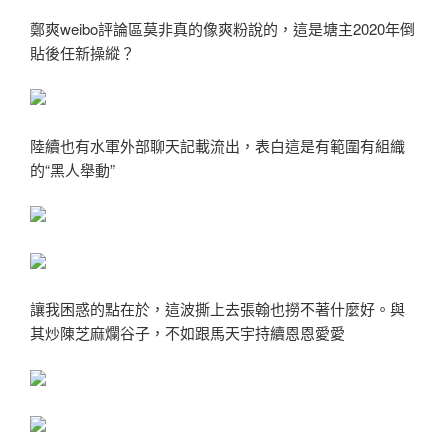
鄭爽weibo評論區莫非真的像爽粉說的，這是塘主2020年倒
貼後任新操縱？
陸續也有水軍外部聊天記載流出，表白這是有範圍有組織
的“黑人舉動”
讓我困惑的點在於，這波撕上去張翰也撈不著什麼好。與
其炒陳芝麻爛谷子，不如跟馬天宇持續恩恩愛愛