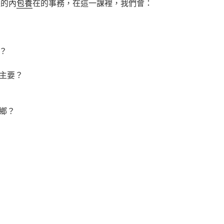
課的內
包養
在的事務，在這一課裡，我們會：
？
主要？
鄉？