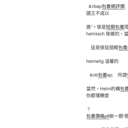
&nbsp
包養網評價
國王不成以
進”。傢是
短期包養
heimisch 傢鄉的
這是傢這個概
包養
heimelig 溫馨的
&nb
包養
sp; 所謂
當然，Heim的構
包
你都懂瞭麼
？
包養價格ptt
新一期“