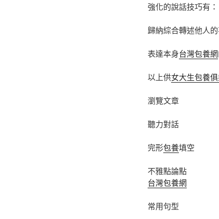
強化的說話技巧有：
歸納綜合轉述他人的
表達本身
台灣包養網
以上供
女大生包養俱
瀏覽文章
聽力對話
完形
包養
填空
不雅點論點
台灣包養網
常用句型