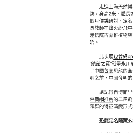
走進上海天然博
跡，身高2米、體長
個月價錢
研討、定名
長教師在烽火紛飛中
迷信院古脊椎植物與
晤。
此次展
包養網pp
“鎮館之寶”戰爭永
了中國
包養
恐龍的全
明之前，中國發明的
還記得自博館里
包養網推薦
的二連竊
類群的特征演變形式
恐龍定名隱藏玄