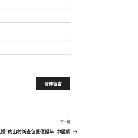
下
下一篇
一
媳婦”的山村新查包養價錢年_中國網
篇