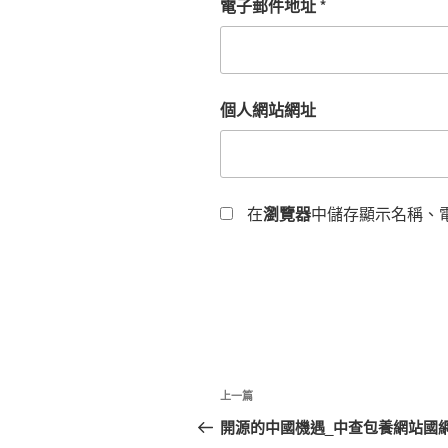
電子郵件地址
*
個人網站網址
在
瀏覽器
中儲存顯示名稱、
文
上
上一篇
章
一
開源的中國機遇_中查包養網站國
篇