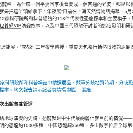
國恐龍釋，為什麼一個平妻回家後會變成一個普通的老婆，那是以後
就是把這丫頭給拿下。年夜展”日前在上海天然博物館揭幕，5月
12家科研院所和科普場館的118件代表性恐龍標本和主要模子
包養網VIP
演變故事，以及中國三代恐龍研討者的迷信發明和研討
。
夜恐龍展。”成都理工年夜學傳授、重慶天
包養行情
然博物館原館
2家科研院所和科普場館中精選展品，籠罩分歧地質時期、分歧
標本。均文報告請示記者袁婧攝 制圖：張繼
初次出館
包養管道
結地球演變的史詩，恐龍就是中生代最絢麗化就目前的情況——
明的恐龍約1000多種，中國恐龍超350種，多少數字位居全球第