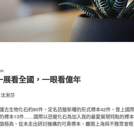
IN
一展看全國，一眼看億年
 沈湫莎
護古生物化石約80件、定名恐龍新種的形式標本42件、登上國
的標本13件……國際以恐龍化石為加入我的最愛展現特點的標
值極高、從未走出研討機構的可貴標本，離開上海與不雅眾會晤