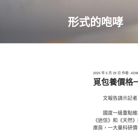
跳
至
形式的咆哮
主
要
內
容
發
2025 年 5 月 29 日
作者:
ADM
佈
覓包養價格
於
文報告請示記者
國度一級重點維
《迷信》和《天然》
庫房，一大量科研價