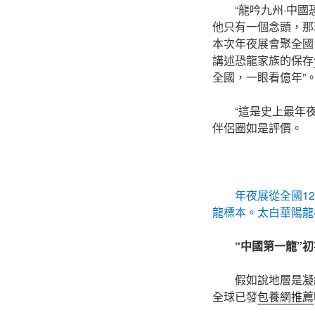
“龍吟九州·中
他只有一個念頭，那
本次年夜展會聚全國
講述恐龍家族的保存
全國，一眼看億年”
“這是史上最年
伴侶圈如是評價。
年夜展從全國1
龍標本。太白華陽龍
“中國第一龍”
假如說地層是凝
全球已發
包養網推薦