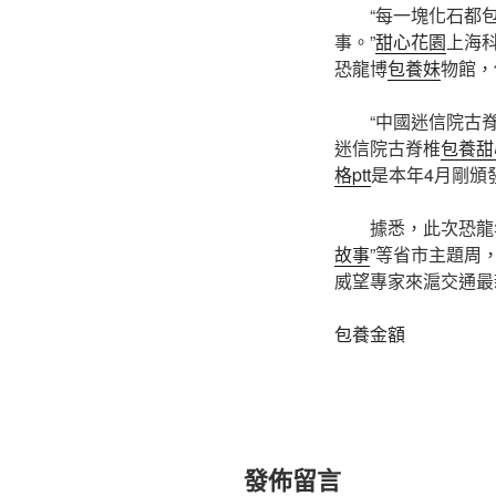
“每一塊化石都
事。”
甜心花園
上海
恐龍博
包養妹
物館，
“中國迷信院古
迷信院古脊椎
包養甜
格ptt
是本年4月剛頒
據悉，此次恐龍
故事
”等省市主題周
威望專家來滬交通最
包養金額
發佈留言