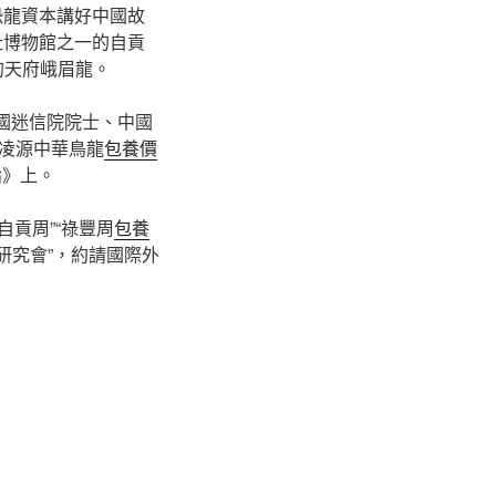
恐龍資本講好中國故
址博物館之一的自貢
的天府峨眉龍。
中國迷信院院士、中國
凌源中華鳥龍
包養價
論》上。
“自貢周”“祿豐周
包養
研究會”，約請國際外