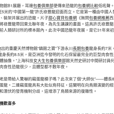
物館B1展廳，耳邊
包養俱樂部
便傳來恐龍的
包養網比較
低吼聲
近5米的“中國第一龍”許氏祿豐龍迎面而立。它是第一種由中國人
、裝架并展出的恐龍。片子
甜心寶貝包養網
《無問
包養網推薦
西
將祿豐龍帶回東北聯年夜，為先生講課的畫面。這具許氏祿豐龍
前人類研討所的標本館內。此次中國恐龍年夜展，是它31年來初
t
出的重慶天然博物館“鎮館之寶”下游永川
長期包養
龍身長約7米
川龍身長約8.5米，是亞洲迄今發明的化石保留最完全的巨型肉食性
體抽像。”上海科技
女大生包養俱樂部
館天然史研討中間研討員
肉食性恐龍很少，且體型都不敷年夜。
老是帶給人驚嚇的竊蛋龍模子嗎？此次來了個“大師伙”——體長8米
蛋龍。二連竊蛋龍具有大批似鳥特征，這闡明在向鳥類演變的經
和潛伏的發育機制分歧，這增添了鳥類來源的復雜性。
機歡喜多