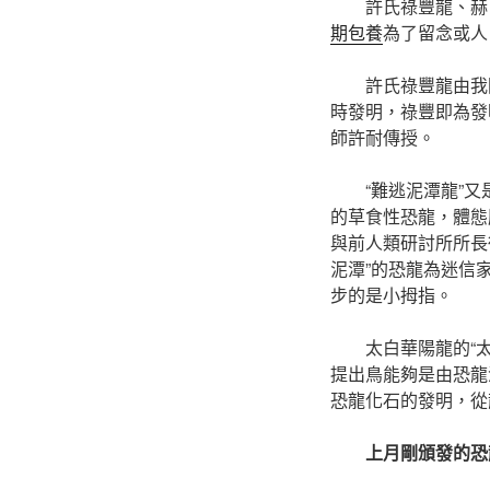
許氏祿豐龍、赫
期包養
為了留念或人
許氏祿豐龍由我
時發明，祿豐即為發
師許耐傳授。
“難逃泥潭龍”
的草食性恐龍，體態
與前人類研討所所長
泥潭”的恐龍為迷信
步的是小拇指。
太白華陽龍的“
提出鳥能夠是由恐龍
恐龍化石的發明，從
上月剛頒發的恐