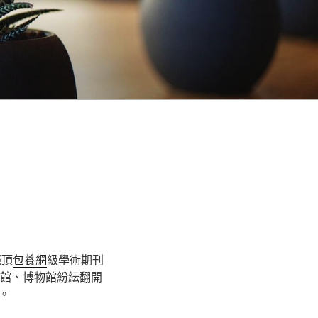
際頂
包養網
級學術期刊
本館、博物館紛紜翻開
。