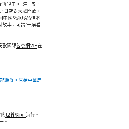
再說了。 .這一刻，
31日起對大眾開放。
，用中國恐龍珍品標本
故事，可謂“一展看
長歐陽輝
包養網VIP
在
恐龍類群。原始中華鳥
”的
包養網ppt
詩行。
一。