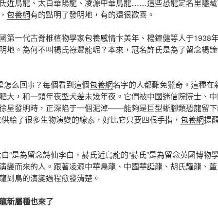
氏近鳥龍、太白華陽龍、凌源中華鳥龍……這些恐龍定名里隱藏
，
包養網
有的點明了發明地，有的還很歡喜。
國第一代古脊椎植物學家
包養感情
卞美年、楊鐘健等人于1938
明地。為何不叫楊氏祿豐龍呢？本來，冠名許氏是為了留念楊鐘
又是怎么回事？每個看到這個
包養網
名字的人都難免獵奇。這種在
肥大，和一頭年夜型犬差未幾年夜。它們被中國迷信院院士、中
徐星發明時，正深陷于一個泥淖——能夠是巨型蜥腳類恐龍留下
家供給了很多生物演變的線索，好比它只要四根手指，
包養網
提
太白”是為留念詩仙李白，赫氏近鳥龍的“赫氏”是為留念英國博物
演變而來的人。跟著凌源中華鳥龍、中國華誕龍、胡氏耀龍、董
龍到鳥的演變過程愈發清楚。
龍新屬種也來了