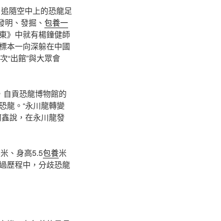
。追隨空中上的恐龍足
發明、發掘、
包養一
東》中就有楊鐘健師
標本一向深躲在中國
次“出館”與大眾會
，自貢恐龍博物館的
恐龍。“永川龍轉變
何鑫說，在永川龍發
、身高5.5
包養
米
過歷程中，分歧恐龍