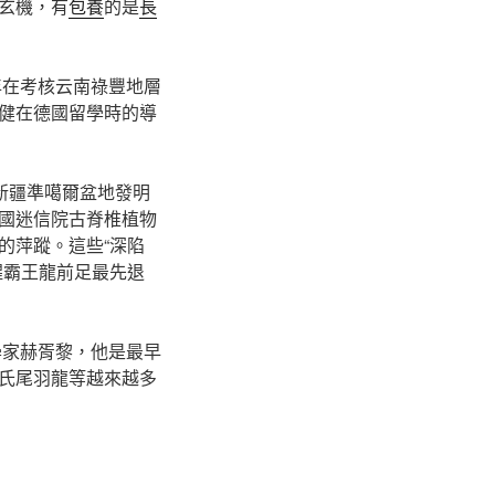
玄機，有
包養
的是
長
年在考核云南祿豐地層
健在德國留學時的導
新疆準噶爾盆地發明
國迷信院古脊椎植物
的萍蹤。這些“深陷
醒霸王龍前足最先退
學家赫胥黎，他是最早
氏尾羽龍等越來越多