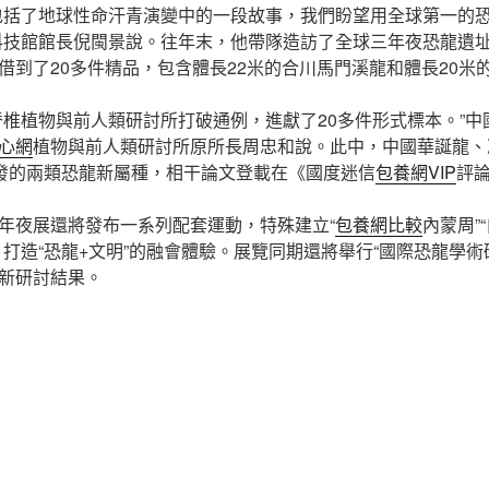
包括了地球性命汗青演變中的一段故事，我們盼望用全球第一的
科技館館長倪閩景說。往年末，他帶隊造訪了全球三年夜恐龍遺
借到了20多件精品，包含體長22米的合川馬門溪龍和體長20米
脊椎植物與前人類研討所打破通例，進獻了20多件形式標本。”
心網
植物與前人類研討所原所長周忠和說。此中，中國華誕龍、
發的兩類恐龍新屬種，相干論文登載在《國度迷信
包養網VIP
評
年夜展還將發布一系列配套運動，特殊建立“
包養網比較
內蒙周”
，打造“恐龍+文明”的融會體驗。展覽同期還將舉行“國際恐龍學術
新研討結果。