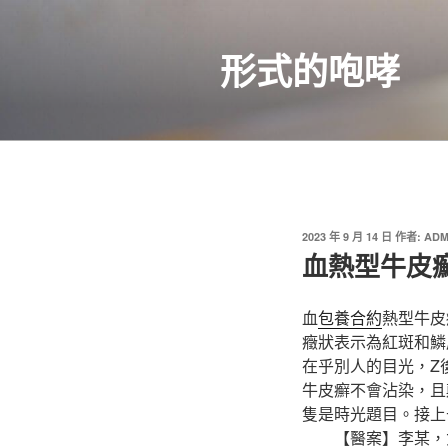
跳
至
形式的咆哮
主
要
內
容
發
2023 年 9 月 14 日
作者:
ADM
佈
血熱型牛皮
於
血
包養合約
熱型牛皮
癥狀表示為紅斑和鱗
在乎別人的目光，Z
牛皮癬不會沾染，且
隻是時光題目。接上
【醫案】李某，女