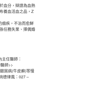
於血分，辯證為血熱
布養血活血之品，Z
的痼疾，不治而愈鮮
孫任務失業、擇偶婚
院內主任醫師：
醫師>>
銀屑病(牛皮癬)等慢
德律風：027 –