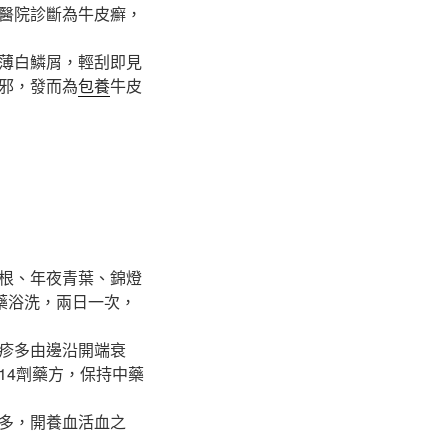
醫院診斷為牛皮癬，
薄白鱗屑，輕刮即見
邪，發而為
包養
牛皮
根、年夜青葉、錦燈
藥浴洗，兩日一次，
疹多由邊沿開端衰
14劑藥方，保持中藥
多，開養血活血之