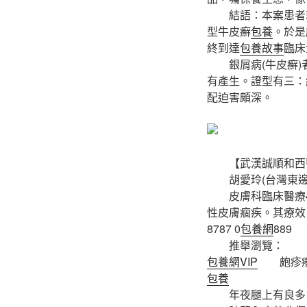
結語：本案患者就
型牛皮癬
包養
。於是
終到達
包養故事
臨床
銀屑病(牛皮癬)
有產生。證型有三：
配迫害頗深。
【武漢誠順和西醫門診部
胡愛玲(台灣東邊戰
皮膚科臨床醫療4
性皮膚痼疾。其療效
8787 0
包養網
889
推舉瀏覽：
包養網VIP
皰疹癢
包養
年夜腿上有良多