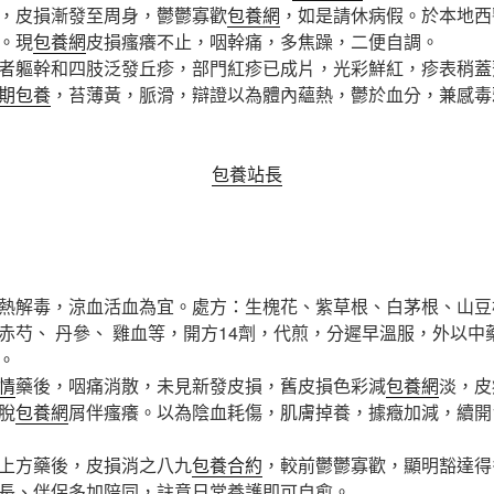
，皮損漸發至周身，鬱鬱寡歡
包養網
，如是請休病假。於本地西
。現
包養網
皮損瘙癢不止，咽幹痛，多焦躁，二便自調。
軀幹和四肢泛發丘疹，部門紅疹已成片，光彩鮮紅，疹表稍蓋
期包養
，苔薄黃，脈滑，辯證以為體內蘊熱，鬱於血分，兼感毒
包養站長
解毒，涼血活血為宜。處方：生槐花、紫草根、白茅根、山豆
赤芍、 丹參、 雞血等，開方14劑，代煎，分遲早溫服，外以中
。
情
藥後，咽痛消散，未見新發皮損，舊皮損色彩減
包養網
淡，皮
脫
包養網
屑伴瘙癢。以為陰血耗傷，肌膚掉養，據癥加減，續開
上方藥後，皮損消之八九
包養合約
，較前鬱鬱寡歡，顯明豁達得
長、伴侶多加陪同，註意日常養護即可自愈。