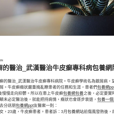
IN
癬的醫治_武漢醫治牛皮癬專科病包養網
癬的醫治_武漢醫治牛皮癬專科病院。牛皮癬學術名為銀屑病，
屑。牛皮癬癥狀嚴重搗亂瞭患者的任務和生涯，患者們
包養網pp
後慢慢走向抑鬱。所以在患上牛皮癬
包養網
包養
之後，必定要實
顛末必定醫治後，就能把持病情，癥狀也會逐步衰退，
包養一個
去分送朋
包養網ppt
友醫案一則：
，23歲，牛皮癬患者。患者訴：3月
包養網站
前傷風發熱後，