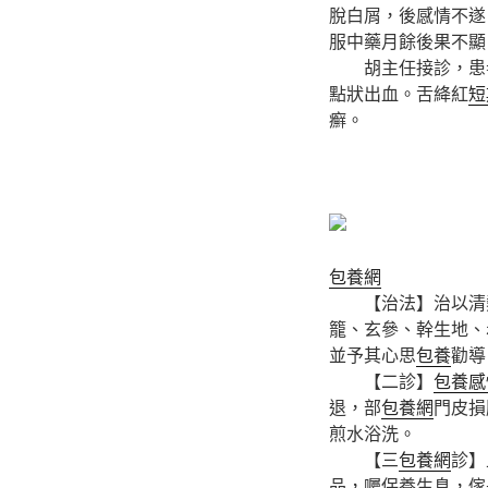
脫白屑，後感情不遂
服中藥月餘後果不顯
胡主任接診，患者
點狀出血。舌絳紅
短
癬。
包養網
【治法】治以清熱
籠、玄參、幹生地、
並予其心思
包養
勸導
【二診】
包養感
退，部
包養網
門皮損
煎水浴洗。
【三
包養網
診】
品，囑保養生息，傢