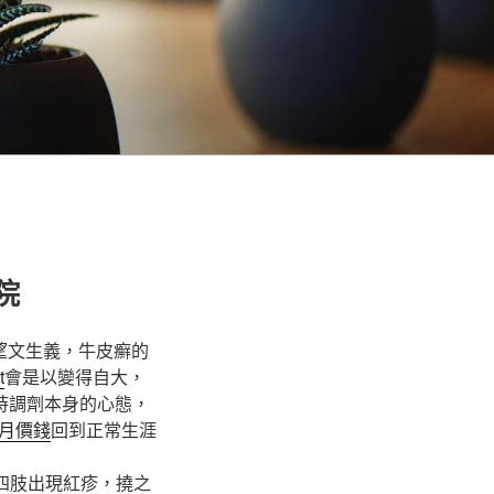
院
望文生義，牛皮癬的
t
會是以變得自大，
時調劑本身的心態，
月價錢
回到正常生涯
四肢出現紅疹，撓之