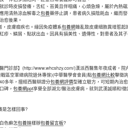
診時皮損發癢，舌紅、苔黃且伴咽痛，心煩急燥，屬於內熱蘊
應用清熱涼血解毒之
包養
藥停止調，患者病久損陰耗血，繼而發
治愈後果。
者，皮膚痼疾也。緣因免疫體系
包養網
雜亂致皮膚細胞異增惹起
紅疹、鱗屑、點狀出血。因具有損美性、遺傳性，對患者及其子
】(http://www.whcshzy.com/)漢派西醫集年夜成者，
區空軍總病院退休專傢)(中華醫學會會員)點
包養網比較
擊徵詢
0多年，擅經西醫辯證分
包養網評價
型確立驗方，可短期內治愈
口碑，
包養網ppt
享譽全部湖北!醫治皮膚病，就到武漢誠順和!徵詢
是怎樣回事?
白色癬怎
包養妹
樣辦
包養留言板
?