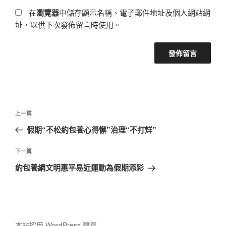
在
瀏覽器
中儲存顯示名稱、電子郵件地址及個人網站網
址，以供下次發佈留言時使用。
文
上
上一篇
章
一
假期“不松約包養心得懈”治理“不打烊”
導
篇
覽
文
下
下一篇
章
一
約包養網文明惠平易近運動為假期添彩
篇
文
章
本站採用 WordPress 建置