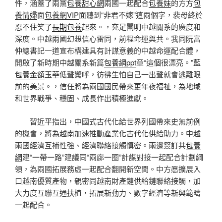
件，涵蓋了兩黨
包養甜心網
兩國一起配合
包養妹
的方方
包
養情婦
面
包養網VIP
面聽到“非君不嫁”這兩個字，裴母終於
忍不住笑了
長期包養
起來。，充足闡明中越關系的廣度和
深度。中越兩國幻想信心雷同，前程命運與共。我同阮富
仲總書記一道宣布構建具有計謀意義的中越命運配合體，
開啟了新時期中越關系新篇
包養網ppt
章“這個很漂亮。”藍
包養金額
玉華低聲驚呼，彷彿生怕自己一出聲就會逃離眼
前的美景。，信任將為兩國國民帶來更年夜福祉，為地域
和世界戰爭、穩固、成長作出積極進獻。
習近平指出，中國式古代化給世界列國帶來史無前例
的機會，將為越南加速推動產業化古代化供給助力。中越
兩國經濟互補性強、經濟聯絡接觸慎密。兩邊簽訂共
包養
網
建“一帶一路”建議同“兩廊一圈”計謀對接一起配合計劃綱
領，為兩國拓展務虛一起配合翻開新空間。中方愿擴展入
口越南優質產物，親密同越南財產鏈供給鏈聯絡接觸，加
大力度互聯互通扶植，拓展新動力、數字經濟等新興範疇
一起配合。