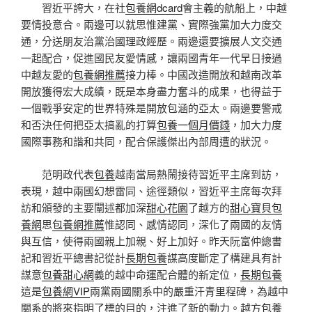
習近平誇大，在社
包養網dcard
會主義的航船上，中越
要情投意合。兩邊可以就思惟建黨、實際強黨加大力度交
通，分送朋友治黨治國理政經歷。兩邊還要擴展人文交通
一起配合，促進國民友愛情感，讓兩國青年一代早日接過
中越友愛的
包養網推薦
接力棒。中國改造開放和越南改革
開放獲得宏大成績，既是本身盡力奮斗的成果，也得益于
一個戰爭安定的世界特殊是開放包涵的亞太。兩邊要警戒
和否決任何把亞太搞亂的打算
包養一個月價錢
，加大力度
國際事務和諧和共同，配合保護傑出內部周遭的狀況。
范明政代表
包養
越南當局熱鬧接待習近平主席到訪，
表現，越中兩國幻想雷同、途徑類似，習近平主席每次拜
訪和頒發的主要闡述都加深
甜心花園
了越方的
甜心寶貝包
養網
思
包養網推薦
惟認同、感情認同，深化了兩國的友情
與互信，使得兩國親上加親、好上加好。昨天阮富仲總書
記和習近平總書記從計
長期包養
謀高度斷定了構建具有計
謀意
包養甜心網
義的越中命運配合體的新定位，
長期包養
這是
包養網VIP
兩黨兩國關系中的嚴重汗青里程碑，為越中
關系的將來指明了標的目的，注進了新的動力。越方
包養