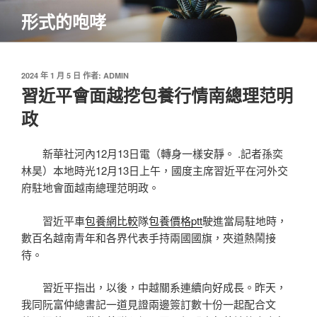
跳
形式的咆哮
至
主
要
內
發
2024 年 1 月 5 日
作者:
ADMIN
佈
習近平會面越挖包養行情南總理范明
容
於
政
新華社河內12月13日電（轉身一樣安靜。 .記者孫奕
林昊）本地時光12月13日上午，國度主席習近平在河外交
府駐地會面越南總理范明政。
習近平車
包養網比較
隊
包養價格ptt
駛進當局駐地時，
數百名越南青年和各界代表手持兩國國旗，夾道熱鬧接
待。
習近平指出，以後，中越關系連續向好成長。昨天，
我同阮富仲總書記一道見證兩邊簽訂數十份一起配合文