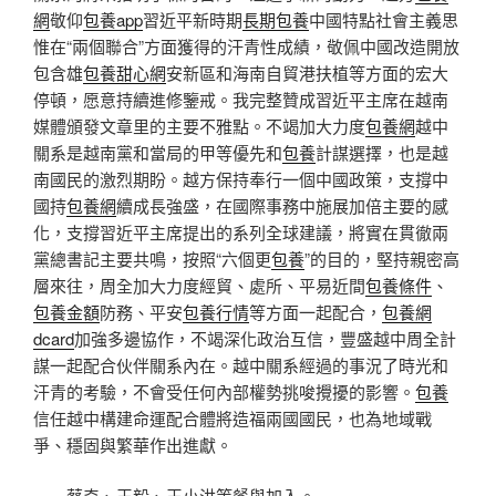
網
敬仰
包養app
習近平新時期
長期包養
中國特點社會主義思
惟在“兩個聯合”方面獲得的汗青性成績，敬佩中國改造開放
包含雄
包養甜心網
安新區和海南自貿港扶植等方面的宏大
停頓，愿意持續進修鑒戒。我完整贊成習近平主席在越南
媒體頒發文章里的主要不雅點。不竭加大力度
包養網
越中
關系是越南黨和當局的甲等優先和
包養
計謀選擇，也是越
南國民的激烈期盼。越方保持奉行一個中國政策，支撐中
國持
包養網
續成長強盛，在國際事務中施展加倍主要的感
化，支撐習近平主席提出的系列全球建議，將實在貫徹兩
黨總書記主要共鳴，按照“六個更
包養
”的目的，堅持親密高
層來往，周全加大力度經貿、處所、平易近間
包養條件
、
包養金額
防務、平安
包養行情
等方面一起配合，
包養網
dcard
加強多邊協作，不竭深化政治互信，豐盛越中周全計
謀一起配合伙伴關系內在。越中關系經過的事況了時光和
汗青的考驗，不會受任何內部權勢挑唆攪擾的影響。
包養
信任越中構建命運配合體將造福兩國國民，也為地域戰
爭、穩固與繁華作出進獻。
蔡奇、王毅、王小洪等餐與加入。