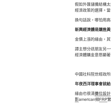
假如外匯儲備結構太
經濟政策的選擇。當
換句話說，哪怕用高
新興經濟體是購進黃
金價上漲的緣由，其
譚主想分送朋友另一
經濟體購金意愿顯著
中國社科院世經政所
年夜西洋理事會就給出
緣由也很清
攤位設計
影
american頻
FRP