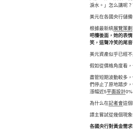
淚水。」怎么講呢？
美元在各國央行儲備
根據最新統
展覽策劃
吧檯後面，她的表情
笑，這聲冷笑的尾音
美元資產似乎已經不
假如從價格角度看，
盡管短期波動較多，
們停止了原地踏步，
漲幅近5
平面設計
0
為什么在
記者會
這個
譚主嘗試從幾個現象
各國央行對黃金需求