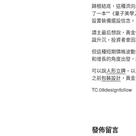
歸根結底，這種流向
了一本**《量子美
設置裝備擺設信念。
譚主最后想說，黃金
誕升沉，投資者會因
但這種短期價格波動
和增長的角度出發，
可以說
人形立牌
，以
之前
包裝設計
，黃金
TC:08designfollow
發佈留言