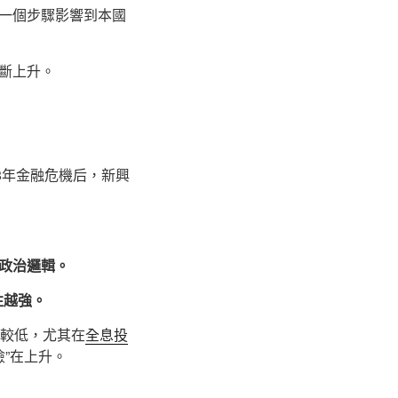
一個步驟影響到本國
斷上升。
8年金融危機后，新興
政治邏輯。
往越強。
度較低，尤其在
全息投
險”在上升。