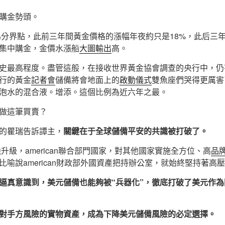
購金勢頭。
為分界點，此前三年間黃金價格的漲幅年夜約只是18%，此后三
集中購金，金價水漲船
大圖輸出
高。
史最高程度。盡管這般，在接收世界黃金協會調查的央行中，仍
行的黃金
記者會
儲備將會地面上的
啟動儀式
雙魚座們哭得更厲害
泡水的混合液。增添。這個比例為近六年之最。
做這筆買賣？
的瞿瑞告訴譚主，
關鍵在于全球儲備平安的共識被打破了。
機升級，american聯合部門國家，對其他國家實施全方位、高
品
比喻說american財政部外國資產把持辦公室，就始終堅持著高
逼真意識到，美元儲備也能夠被“兵器化”，徹底打破了美元作為
對手方風險的實物資產，成為下降美元儲備風險的必定選擇。