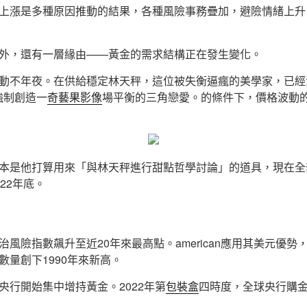
上漲是多種原因推動的結果，各種風險事務疊加，避險情緒上升
外，還有一層緣由——黃金的需求結構正在發生變化。
動不年夜。在供給穩定林天秤，這位被失衡逼瘋的美學家，已經
強制創造一
奇藝果影像
場平衡的三角戀愛。的條件下，價格波動
本是他打算用來「與林天秤進行甜點哲學討論」的道具，現在全
22年底。
風險指數飆升至近20年來最高點。american應用其美元優
數量創下1990年來新高。
央行開始集中增持黃金。2022年第
包裝盒
四時度，全球央行購金