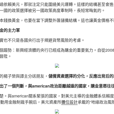
過依賴美元，那就注定只能圍繞美元運轉。這樣的結構甚至會進
一國的政策選擇被另一國政策高度牽制時，長短常晦氣的。
本錢換黃金，也要在當下調整外匯儲備結構。這也讓黃金價格不
金的主力軍
實也不只是各國央行出于規避貨幣風險的考慮。
個趨勢：新興經濟體的央行已經成為購金的重要氣力。自從200
晉陞。
的楊子榮與譚主分送朋友，
儲備資產選擇的分化，反應出背后的
了一個判斷，與american政治距離越遠的國家，
購金
意愿往
楚。與american關系緊張的國家，對美元主導的金融體系信賴
繁動用金融制裁手腕后，美元資產所
攤位設計
承載的“地緣政治風