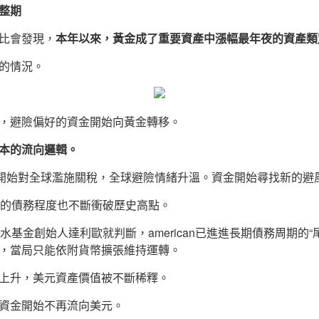
整期
比會發現，
本年以來，黃金
成了
重要資產中漲幅最年夜的資產類
的情況。
，避險偏好的資金開始向黃金轉移。
本的流向邏輯。
n當局開始對全球濫施關稅，全球避險情緒升溫。資金開始尋找新的避
can的債務程度也不斷衝破歷史高點。
水基金創始人達利歐就判斷，american已進進長期債務周期的“尾聲
，當局只能依附貨幣擴張維持運轉。
上升，美元資產價值被不斷稀釋。
資金開始不再流向美元。