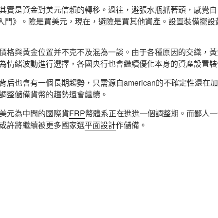
其實是資金對美元信賴的轉移。過往，避張水瓶抓著頭，感覺自
學入門》。險是買美元，現在，避險是買其他資產。設置裝備擺設
價格與黃金位置并不克不及混為一談。由于各種原因的交織，黃
為情緒波動進行選擇，各國央行也會繼續優化本身的資產設置裝
背后也會有一個長期趨勢，只需源自american的不確定性還在
調整儲備貨幣的趨勢還會繼續。
美元為中間的國際貨
FRP
幣體系正在進進一個調整期。而鄙人一
或許將繼續被更多國家選
平面設計
作儲備。