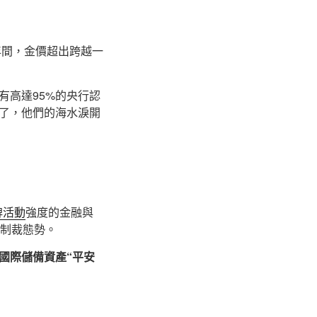
年間，金價超出跨越一
有高達95%的央行認
了，他們的海水淚開
牌活動
強度的金融與
壓制裁態勢。
國際儲備資產“平安