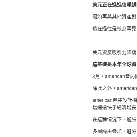
美元正在進進信賴調
假如再與其他資產對
這在過往是較為罕見
美元資產吸引力降落
這基礎是本年全球資
2月，america
除此之外，ameri
american
包裝設計
橋
增速遠快于經濟增長
在這種情況下，通脹
多層緣由疊加，避險