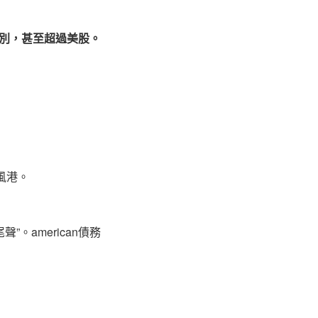
別，甚至超過美股。
風港。
”。american債務