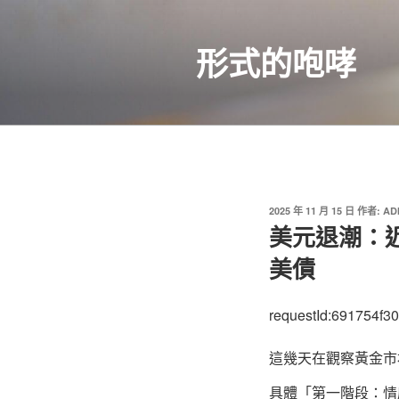
跳
至
形式的咆哮
主
要
內
容
發
2025 年 11 月 15 日
作者:
AD
佈
美元退潮：
於
美債
requestId:691754f3
這幾天在觀察黃金市
具體「第一階段：情