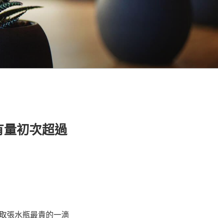
有量初次超過
取張水瓶最貴的一滴