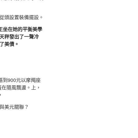
從頭設置裝備擺設。
正坐在她的平衡美學
天秤發出了一聲冷
了美債。
漲到900元以摩羯座
籤在隨風飄盪。上，
。
與美元關聯？