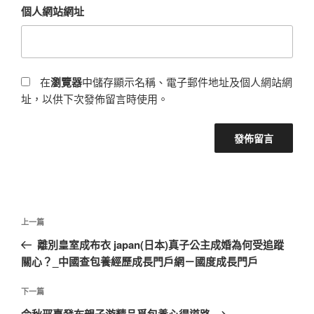
個人網站網址
在
瀏覽器
中儲存顯示名稱、電子郵件地址及個人網站網
址，以供下次發佈留言時使用。
文
上
上一篇
章
一
離別皇室成布衣 japan(日本)真子公主成婚為何受追蹤
導
篇
關心？_中國查包養經歷成長門戶網－國度成長門戶
覽
文
章
下
下一篇
一