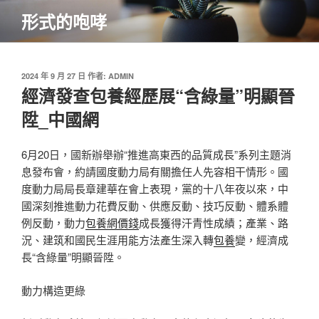
跳
形式的咆哮
至
主
要
內
發
2024 年 9 月 27 日
作者:
ADMIN
佈
經濟發查包養經歷展“含綠量”明顯晉
容
於
陞_中國網
6月20日，國新辦舉辦“推進高東西的品質成長”系列主題消
息發布會，約請國度動力局有關擔任人先容相干情形。國
度動力局局長章建華在會上表現，黨的十八年夜以來，中
國深刻推進動力花費反動、供應反動、技巧反動、體系體
例反動，動力
包養網價錢
成長獲得汗青性成績；產業、路
況、建筑和國民生涯用能方法產生深入轉
包養
變，經濟成
長“含綠量”明顯晉陞。
動力構造更綠