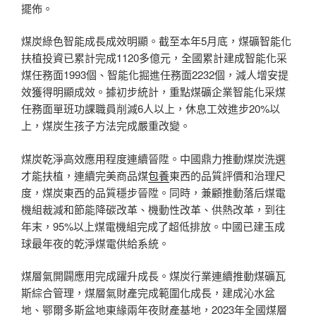
擺佈。
煤炭綠色智能成長成效明顯。截至本年5月底，煤礦智能化
扶植投資已累計完成1120多億元，全國累計建成智能化采
煤任務面1993個、智能化掘進任務面2232個，減人增安提
效獲得明顯成效。據初步統計，重點煤礦企業智能化采煤
任務面單班功課職員削減6人以上，休息工效進步20%以
上，煤炭生孩子方法完成嚴重改變。
煤炭乾淨高效應用程度連續晉陞。中國鼎力推動煤炭洗選
才能扶植，連續完美商品煤
包養
東西的品質評價和治理尺
度，煤炭東西的品質穩步晉陞。同時，兼顧推動落后煤電
機組裁減和節能降碳改革、機動性改革、供熱改革，到往
年末，95%以上煤電機組完成了超低排放。中國已建玉成
球最年夜的乾淨煤電供給系統。
煤層氣開闢應用完成躍升成長。煤炭行業連續推動煤礦瓦
斯綜合管理，煤層氣財產完成範圍化成長，建成沁水盆
地、鄂爾多斯盆地東緣兩年夜財產基地，2023年全國煤層