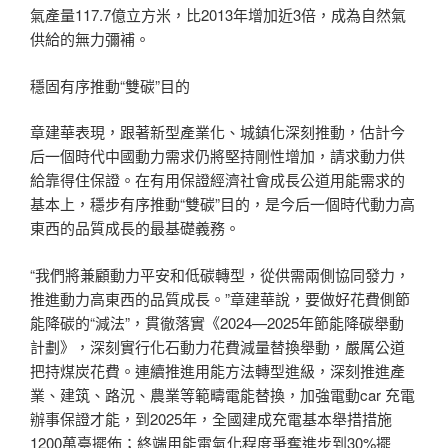
氣產量117.7億立方米，比2013年增加近3倍，成為自然氣
供給的無力彌補。
穩固有序推動“雙碳”目的
章建華表現，跟著新型產業化、城鎮化深刻推動，估計今
后一個時代中國動力需求仍將堅持剛性增加，請求動力供
給靠得住保證。在有用保證經濟社會成長公道用能需求的
基本上，穩步有序推動“雙碳”目的，是今后一個時代動力高
東西的品質成長的最基礎義務。
“我們將兼顧動力平安和低碳轉型，從供需兩側協同發力，
推進動力高東西的品質成長。”章建華說，要做好花費側節
能降碳的“減法”，貫徹落實《2024—2025年節能降碳舉動
計劃》，深刻實行化石動力花費減量替換舉動，嚴厲公道
把持煤炭花費。連續推進用能方法轉型進級，深刻推進產
業、建筑、路況、農業等範疇電能替換，加強電動car 充電
辦事保證才能，到2025年，全國建成充電基本舉措措施
1200萬臺擺佈；終端用能電氣化程度爭奪進步到30%擺