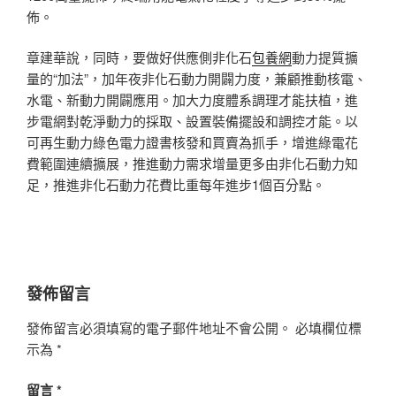
佈。
章建華說，同時，要做好供應側非化石
包養網
動力提質擴
量的“加法”，加年夜非化石動力開闢力度，兼顧推動核電、
水電、新動力開闢應用。加大力度體系調理才能扶植，進
步電網對乾淨動力的採取、設置裝備擺設和調控才能。以
可再生動力綠色電力證書核發和買賣為抓手，增進綠電花
費範圍連續擴展，推進動力需求增量更多由非化石動力知
足，推進非化石動力花費比重每年進步1個百分點。
發佈留言
發佈留言必須填寫的電子郵件地址不會公開。
必填欄位標
示為
*
留言
*