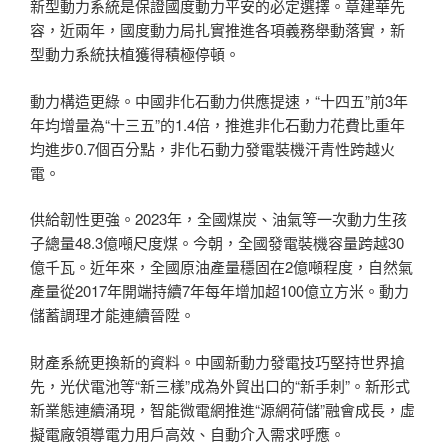
新型動力系統是保證國度動力平安的必定選擇。章建華先
容，近兩年，國度動力局扎實推進各項義務舉動落實，新
型動力系統扶植獲得積極停頓。
動力構造更綠。中國非化石動力供應提速，“十四五”前3年
年均增量為“十三五”的1.4倍，推進非化石動力花費比重年
均進步0.7個百分點，非化石動力發電裝機汗青性跨越火
電。
供給韌性更強。2023年，全國煤炭、油氣等一次動力生孩
子總量48.3億噸尺度煤。今朝，全國發電裝機容量跨越30
億千瓦。近年來，全國原油產量穩固在2億噸程度，自然氣
產量從2017年開端持續7年每年增加超100億立方米。動力
儲蓄調理才能連續晉陞。
財產系統更換新的資料。中國新動力發電技巧堅持世界搶
先，光伏電池等“新三樣”成為外貿出口的“新手刺”。新形式
新業態連續涌現，智能微電網推進“源網荷儲”融會成長，虛
擬電廠領導電力用戶高效、自動介入需求呼應。