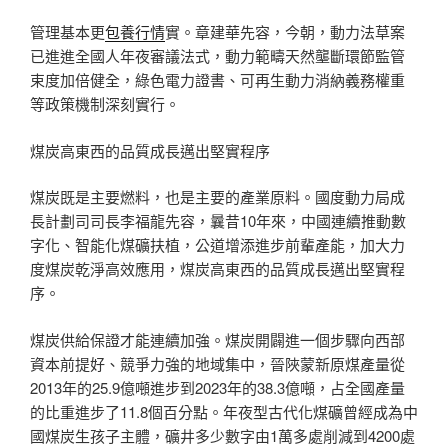
管理基本更
包養行情
實。章建華先容，今朝，動力法草案
已進進全國人年夜審議法式，動力範疇天然壟斷環節監管
束度加倍健全，綠色電力證書、可再生動力消納義務權重
等政策機制深刻實行。
煤炭高東西的品質成長邁出堅實程序
煤炭既是主要燃料，也是主要的產業原料。國度動力局成
長計劃司司長李福龍先容，曩昔10年來，中國連續推動數
字化、智能化煤礦扶植，公道增添進步前輩產能，加大力
度煤炭乾淨高效應用，煤炭高東西的品質成長邁出堅實程
序。
煤炭供給保證才能連續加強。煤炭開闢進一個步驟向西部
資本前提好、競爭力強的地域集中，晉陜蒙新原煤產量從
2013年的25.9億噸進步到2023年的38.3億噸，占全國產量
的比重進步了11.8個百分點。年夜型古代化煤礦曾經成為中
國煤炭生孩子主體，礦井多少數字由1萬多處削減到4200處