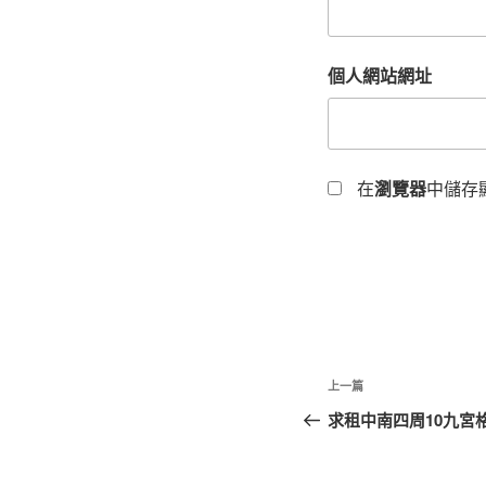
個人網站網址
在
瀏覽器
中儲存
文
上
上一篇
章
一
求租中南四周10九宮
篇
導
文