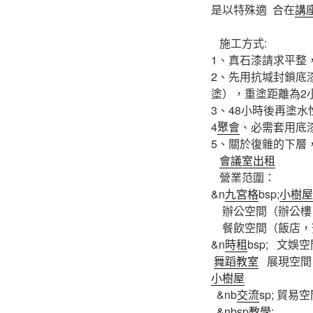
是以特殊適 合在
講
施工方式:
1、真石漆請求平
2、先用抗堿封鎖底
塗），重塗距離為
3、48小時後再
4
聚會
、必需套用底
5、關於復雜的下層
會議室出租
營業范圍：
&n
九宮格
bsp;
小樹屋
辦公空間（辦公樓
餐飲空間（飯店，
&n
時租
bsp; 文
舞蹈教室
展現空間
小樹屋
&nb
交流
sp; 貿
&nbsp
教學
;