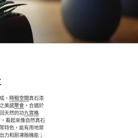
工
成，
時租空間
真石漆
之美感
聚會
，合適於
回天然的功
九宮格
石，看起來像自然真石
等特色，能有用地禁
出力和耐凍融機能；