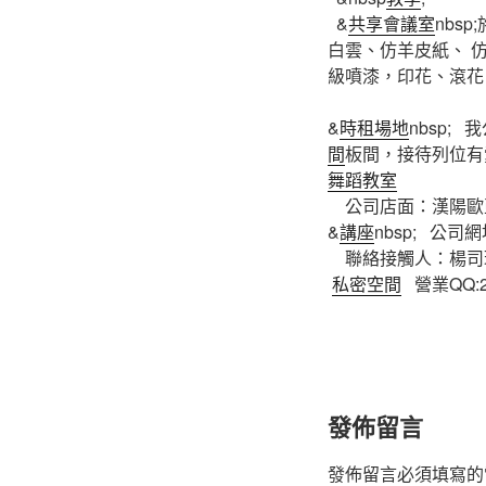
&
共享會議室
nbs
白雲、仿羊皮紙、 
級噴漆，印花、滾花
&
時租場地
nbsp;
間
板間，接待列位有
舞蹈教室
公司店面：漢陽歐
&
講座
nbsp; 公司網址
聯絡接觸人：楊司理18
私密空間
營業QQ:27
發佈留言
發佈留言必須填寫的