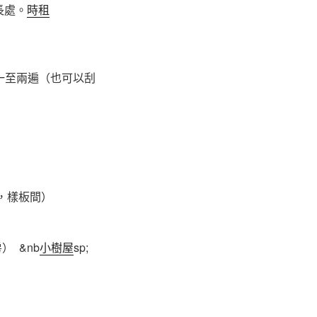
長處。
時租
一至兩遍（也可以刮
。
墅，樣板間）
 &nb
小樹屋
sp;
）