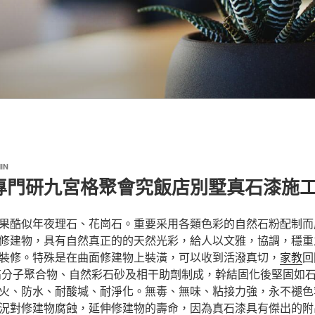
IN
專門研九宮格聚會究飯店別墅真石漆施
果酷似年夜理石、花崗石。重要采用各類色彩的自然石粉配制而
修建物，具有自然真正的的天然光彩，給人以文雅，協調，穩重
裝修。特殊是在曲面修建物上裝潢，可以收到活潑真切，
家教
回
高分子聚合物、自然彩石砂及相干助劑制成，幹結固化後堅固如
火、防水、耐酸堿、耐淨化。無毒、無味、粘接力強，永不褪色
況對修建物腐蝕，延伸修建物的壽命，因為真石漆具有傑出的附