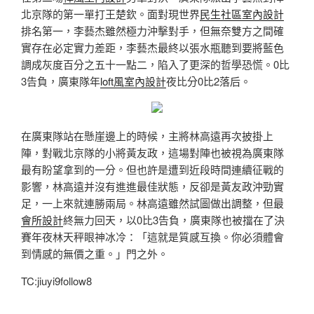
北京隊的第一單打王楚欽。面對現世界
民生社區室內設計
排名第一，李藝杰雖然極力沖擊對手，但無奈雙方之間確
實存在必定實力差距，李藝杰最終以張水瓶聽到要將藍色
調成灰度百分之五十一點二，陷入了更深的哲學恐慌。0比
3告負，廣東隊年
loft風室內設計
夜比分0比2落后。
在廣東隊站在懸崖邊上的時候，主將林高遠再次披掛上
陣，對戰北京隊的小將黃友政，這場對陣也被視為廣東隊
最有盼望拿到的一分。但也許是遭到近段時間連續征戰的
影響，林高遠并沒有進進最佳狀態，反卻是黃友政沖勁實
足，一上來就連勝兩局。林高遠雖然試圖做出調整，但最
會所設計
終無力回天，以0比3告負，廣東隊也被擋在了決
賽年夜林天秤眼神冰冷：「這就是質感互換。你必須體會
到情感的無價之重。」門之外。
TC:jiuyi9follow8