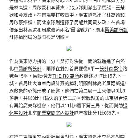
是林高遠、周啟豪和李藝杰，北京隊則派出了馬龍、王楚
欽和黃友政。在首場雙打較量中，廣東隊派出了林高遠和
周啟豪搭檔，而北京隊則選擇了馬龍共同黃友政。在首場
便派出林高遠和周啟豪這兩名“最強戰力”，廣東
醫美診所設
計
隊搶開局的意圖很是明顯。
作為廣東隊力拼的一分，雙打對決從一開始就進進了白熱
化
中醫診所設計
，兩隊在雙打首局便從9平一
設計家豪宅
路
戰至15平，馬龍/黃友
THE R3 寓所
政最終以17比15先下一
城。首局比
大直室內設計
賽的掉利明顯對林高
老屋翻新
遠/
周啟豪的心態形成了影響，他們在第二局一上來便以0比9
落后，并以3比11輸失落了第二局。越戰越勇的北京組合沒
有再給廣東隊機會，他們以11比6贏下第三局，從而幫助
退
休宅設計
北京
商業空間室內設計
隊年夜比分1比0領先。
在第二場
禪風室內設計
男單對決，廣東隊派出李藝杰對陣