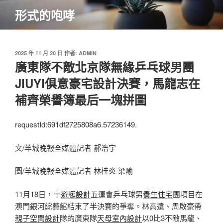
跳
形式的咆哮
至
主
要
內
發
2025 年 11 月 20 日
作者:
ADMIN
佈
廣東隊不敵北京隊無緣乒乓球男團
容
於
JIUYI俱意豪宅設計決賽，馬龍志在
補齊榮譽簿最后一塊拼圖
requestId:691df2725808a6.57236149.
文/羊城晚報全媒體記者 郝浩宇
圖/羊城晚報全媒體記者 林桂炎 梁喻
11月18日，十
遊艇設計
五運會乒乓球男
養生住宅
團項目在
澳門銀河綜藝館結束了半決賽的爭奪。林高遠、周啟豪帶
親子空間設計
隊的廣東隊
天母室內設計
以0比3不敵馬龍、