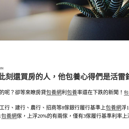
IN
,此刻還買房的人，他包養心得們是活雷鋒
包
的呢？卻等來瞭房貸
包養網
利
包養
率還在下跌的新聞！
工行、建行、農行、招商等8傢銀行履行基準上
包養網
浮
1
包養網
傢，
上浮20%的有兩傢，
僅有3傢履行基準利率上