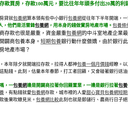
存款買房，存款100萬元，要比往年年頭
多付出20萬的利
房貸就
包養網
算本領
有些中小銀行
包養網
從往年下半年開端，一
人，他們是活雷鋒
包養網
，用本身的錢做實房地產市場。
包養條
商存款也很是嚴重，資金嚴重
包養網
的中斗室地產企業最
開闢商包養本身。
短期包養
銀行動什麼傲嬌，由於銀行此
房地產市場？
，本年除夕就開端拉存款，拉得人都神
包養一個月價錢
經瞭。以
這點錢。此刻，估量本年春節，打工者回籍，又會碰著銀行送油
嗎，一
包養網
邊是開闢商拉著你回籍置業，一邊是銀行拉著
包養
養
，有點錢就愛
包養網
存款，城市裡的人愛
甜心寶貝包養網
短期
款後果吹糠見米。
包養網比較
此刻也就是郵儲行、農商行日子絕