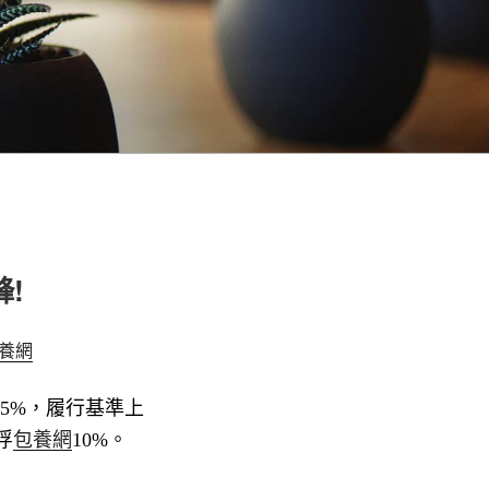
!
養網
15%，
履行基準上
浮
包養網
10%。