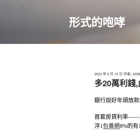
跳
至
形式的咆哮
主
要
內
容
發
2023 年 9 月 15 日
作者:
ADM
佈
多20萬利錢
於
銀行說好年頭放款
首套房貸利率——
浮1
包養網
8%的有