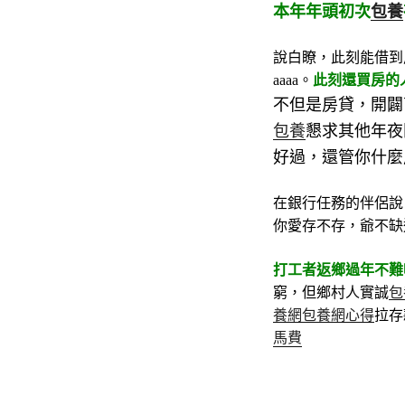
本年年頭初次
包養
說白瞭，此刻能借到
aaaa。
此刻還買房的
不但是房貸，開闢
包養
懇求其他年夜
好過，還管你什麼
在銀行任務的伴侶說
你愛存不存，爺不缺
打工者返鄉過年不難
窮，但鄉村人實誠
包
養網
包養網心得
拉存
馬費