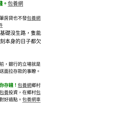
錢。
包養網
筆房貸也不發
包養網
件
基礎沒生路，隻能
刻本身的日子都欠
前，銀行的立場就是
送面拉存款的事瞭。
你存錢！
包養網
鄉村
包養
投資，在鄉村
包
包養網車
對好過點。