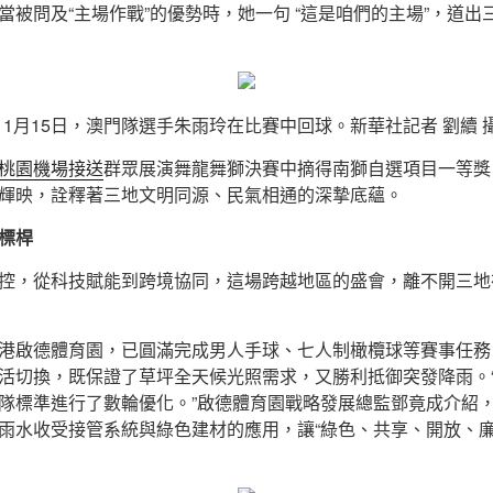
當被問及“主場作戰”的優勢時，她一句 “這是咱們的主場”，道出
11月15日，澳門隊選手朱雨玲在比賽中回球。新華社記者 劉續 
桃園機場接送
群眾展演舞龍舞獅決賽中摘得南獅自選項目一等獎
輝映，詮釋著三地文明同源、民氣相通的深摯底蘊。
標桿
控，從科技賦能到跨境協同，這場跨越地區的盛會，離不開三地
港啟德體育園，已圓滿完成男人手球、七人制橄欖球等賽事任務
活切換，既保證了草坪全天候光照需求，又勝利抵御突發降雨。
隊標準進行了數輪優化。”啟德體育園戰略發展總監鄧竟成介紹，
雨水收受接管系統與綠色建材的應用，讓“綠色、共享、開放、廉