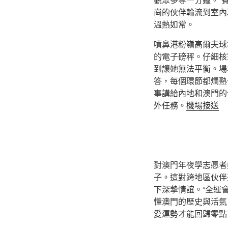
崗的伙伴輪流到室內
溫熱如常。
噴鼻港粉嶺高爾夫球
的電子磅秤。仔細核
到讓她無法平衡。場
答，每個環節都爛熟
事講給內地和澳門的
外任務。
機場接送
對澳門年夜學志愿者
子。這對跨地區伙伴
下深摯情誼。“全運
懂澳門的歷史與活氣
愛運勢才能回歸零點