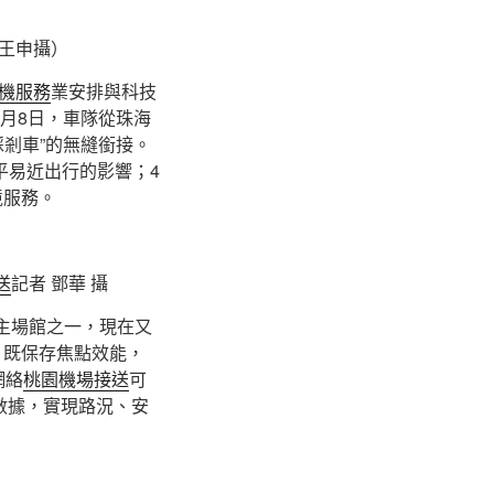
王申攝）
機服務
業安排與科技
月8日，車隊從珠海
踩剎車”的無縫銜接。
平易近出行的影響；4
境服務。
送
記者 鄧華 攝
主場館之一，現在又
，既保存焦點效能，
網絡
桃園機場接送
可
數據，實現路況、安