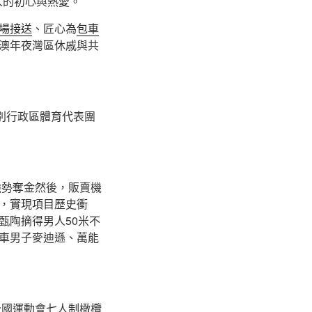
人的初心與熱愛。
場接送
、匠心為
包車
澳年夜灣區休戚與共
別行政區體育代表團
強勢奪金然後，販賣機
，實現項目歷史衝
甄陶摘得男人50米不
車男子麥迪遜、萬能
全國運動會七人制橄欖