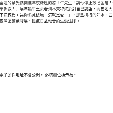
全運的榮光鐫刻進年夜灣區的發「牛先生！請你停止散播金箔！
學係數！」展年輪牛土豪看到林天秤終於對自己說話，興奮地大
下這棟樓，讓你隨意破壞！這就是愛！」，那些拼搏的汗水、匠
夜灣區繁榮發展、民氣日益融合的生動注腳。
電子郵件地址不會公開。
必填欄位標示為
*