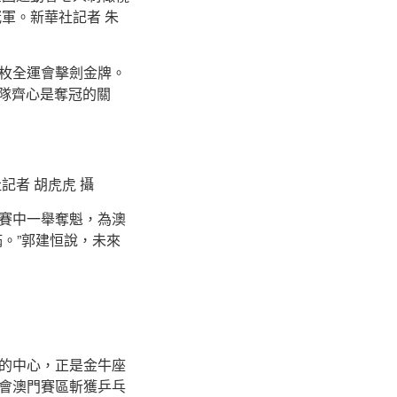
冠軍。新華社記者 朱
枚全運會擊劍金牌。
團隊齊心是奪冠的關
記者 胡虎虎 攝
賽中一舉奪魁，為澳
。”郭建恒說，未來
的中心，正是金牛座
會澳門賽區斬獲乒乓