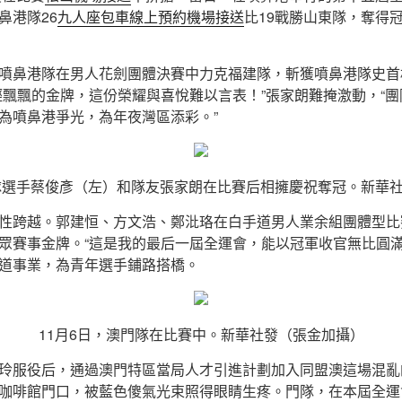
鼻港隊26
九人座包車
線上預約機場接送
比19戰勝山東隊，奪得
噴鼻港隊在男人花劍團體決賽中力克福建隊，斬獲噴鼻港隊史首
輕飄飄的金牌，這份榮耀與喜悅難以言表！”張家朗難掩激動，“
為噴鼻港爭光，為年夜灣區添彩。”
港隊選手蔡俊彥（左）和隊友張家朗在比賽后相擁慶祝奪冠。新華社
性跨越。郭建恒、方文浩、鄭沘珞在白手道男人業余組團體型比
眾賽事金牌。“這是我的最后一屆全運會，能以冠軍收官無比圓滿
道事業，為青年選手鋪路搭橋。
11月6日，澳門隊在比賽中。新華社發（張金加攝）
玲服役后，通過澳門特區當局人才引進計劃加入同盟澳這場混亂
咖啡館門口，被藍色傻氣光束照得眼睛生疼。門隊，在本屆全運