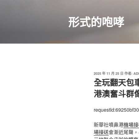
跳
至
形式的咆哮
主
要
內
容
發
2025 年 11 月 25 日
作者:
AD
佈
全玩翻天包
於
港澳奮斗群
requestId:69250bf3
新華社噴鼻港
機場接
場接送
會漸近尾聲，