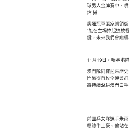
球男人金牌賽中，噴
煒 攝
奧運冠軍張家朗領銜
“能在主場捧起這枚
鍵，未來我們會繼續
11月19日，噴鼻
澳門隊同樣迎來歷史
門贏得首枚全運會群
將持續深耕澳門白手
前國乒女隊選手朱雨
霸總牛土豪。他站在