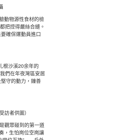
攝
驗動物源性食材的檢
節都把控得嚴絲合縫。
是要確保運動員進口
扎根沙溪20余年的
讓我們在年夜灣區安居
及堅守的動力，鐘善
（受訪者供圖）
是觀眾碰到的第一道
節奏，生怕崗位空崗讓
“崗位互換”——戶外