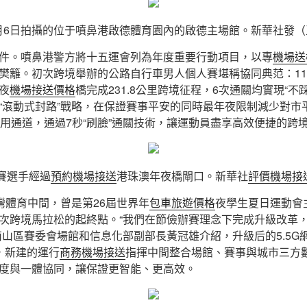
1月6日拍攝的位于噴鼻港啟德體育園內的啟德主場館。新華社發（
件。噴鼻港警方將十五運會列為年度重要行動項目，以專
機場送
樊籬。初次跨境舉辦的公路自行車男人個人賽堪稱協同典范：11
夜
機場接送價格
橋完成231.8公里跨境征程，6次通關均實現“不
“滾動式封路”戰略，在保證賽事平安的同時最年夜限制減少對市
專用通道，通過7秒“刷臉”通關技術，讓運動員盡享高效便捷的跨
參賽選手經過
預約機場接送
港珠澳年夜橋閘口。新華社
評價機場接
灣體育中間，曾是第26屆世界年
包車旅遊價格
夜學生夏日運動會
次跨境馬拉松的起終點。“我們在節儉辦賽理念下完成升級改革
南山區賽委會場館和信息化部副部長黃冠雄介紹，升級后的5.5G
，新建的運行
商務機場接送
指揮中間整合場館、賽事與城市三方
度與一體協同，讓保證更智能、更高效。