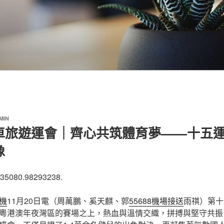
MIN
車旅遊運會｜齊心共筑體育夢——十五
像
035080.98293238.
機
11月20日電（周萬鵬、奚天麒、郭
55688機場接送
雨祺）第十
粵港澳年夜灣區的賽場之上，熱血與溫情交織，拼搏與堅守共振