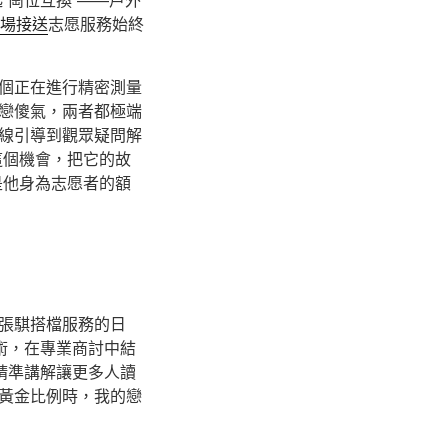
機場接送
志愿服務始終
個正在進行精密測量
戀傻氣，兩者都極端
線引導到觀眾疑問解
這個機會，把它的故
是他身為志愿者的額
張騏搭檔服務的日
術，在專業商討中結
精準講解讓更多人讀
黃金比例時，我的戀