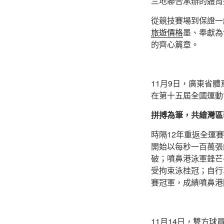
三地聯合承辦的體育
從競技賽場到保證一
旅遊價格
墨、奉獻為
的齊心篇章。
11月9日，廣東省
在第十五屆全國運動
拼搏為筆，共繪灣區
時隔12年重返全運
開始以每秒一百萬張
破；噴鼻港泳軍鋒芒畢
受拘束泳桂冠；自行
賽冠軍，成績噴鼻港
11月14日，雙方球