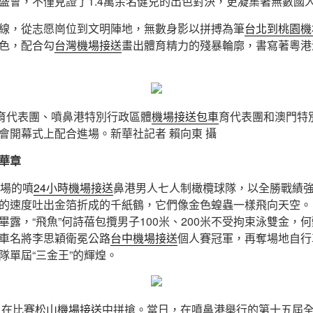
盛會，不僅見證了1.4萬余名健兒的出色對決，更凝集著無數國
線，從志愿崗位到文明陣地，無數身影以拼搏為筆
台北到桃園機
色，配合勾
台灣機場接送
畫出體育精力的殘暴輪廓，書寫著粵港
體育代表團、噴鼻港特別行政區體
機場接送包車
育代表團和澳門特
會開幕式上配合進場。新華社記者 賴向東 攝
華章
賽場的噴
24小時機場接送
鼻港男人七人制橄欖球隊，以全勝戰績
的速度吐出金箔折成的千紙鶴，它們像金色蝗蟲一樣飛向天空。
露，“飛魚”何詩蓓包攬男子100米、200米不受拘束泳雙金，何
車名將李思穎衛冕公路
台中機場接送
個人賽冠軍，再奪場地自行
隊單屆“三金王”的輝煌。
員在比賽
松山機場接送
中拼搶。當日，在噴鼻港舉行的第十五屆