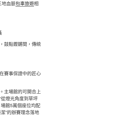
三地血脈
包車旅遊
相
攝
，鼓點鏗鏘間，傳統
在賽事保證中的匠心
。主場館的可開合上
“從燈光角度到草坪
場館5萬個座位均配
潔”的辦賽理念落地