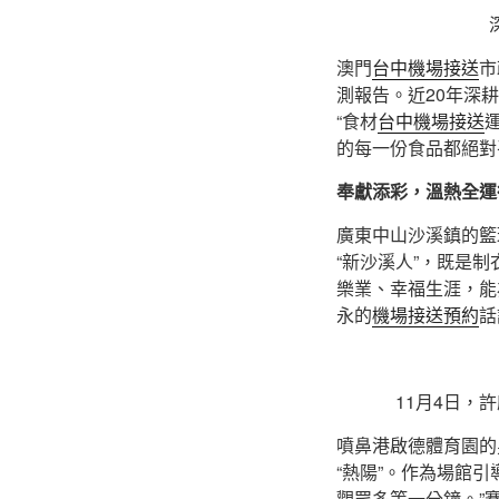
澳門
台中機場接送
市
測報告。近20年深
“食材
台中機場接送
的每一份食品都絕對
奉獻添彩，溫熱全運
廣東中山沙溪鎮的籃
“新沙溪人”，既是
樂業、幸福生涯，能
永的
機場接送預約
話
11月4日，
噴鼻港啟德體育園的
“熱陽”。作為場館
觀眾多等一分鐘。”