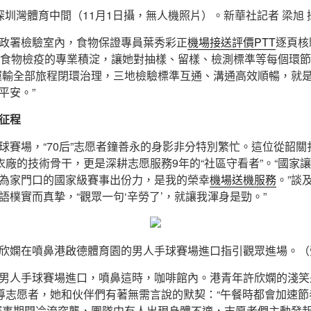
深圳灣體育中間（11月1日攝，無人機照片）。新華社記者 梁旭 
政署檢驗室內，食物保證專員葉秀彩正
機場接送評價PTT
逐頁核
耕食物檢疫的專業積淀，讓她對抽樣、留樣、檢測標準等每個環
運輸全部旅程閉環治理，三地檢驗標準互通、溝通高效順暢，就
平安。”
征程
球賽場，“70后”志愿者鐘善永的身影非分特別繁忙。這位從韶關
制衣廠的技術骨干，更是深耕志愿服務9年的“社區守看者”。“國家
為家門口的國家級賽事出份力，是我的榮幸
機場送機服務
。”談
語樸實而真摯，“觀眾一句‘辛勞了’，就讓我渾身是勁。”
許欣嫻在噴鼻港啟德體育園的男人手球賽場進口指引觀眾進場。
男人手球賽場進口，噴鼻這時，咖啡館內。港青年許欣嫻的淺笑
引導志愿者，她和伙伴們有著無需言說的默契：“午餐時都會加速
賽事期間冷流突襲，團隊中有人出現身體不適，志愿者們主動發起