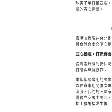
球男子單打第四名。
連的齊心情懷。
粵港澳聯隊在
台北到
體育與嶺南文明交相
匠心獨運，打造賽會
從場館升級到安保防
打磨與無縫協作。
本年年頭啟用的噴鼻
蓋在賽事期間屢次靈
密度，我們對照國家
備獨立空調出風口，
松山機場接送
生根。