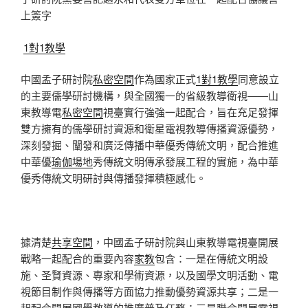
上簽字
1對1教學
中國孟子研討院
私密空間
作為國家正式
1對1教學
同意設立
的主要儒學研討機構，與全國獨一的省級教導衛視——山
東教導電
私密空間
視臺實行強強一起配合，旨在充足發揮
雙方擁有的儒學研討資源和衛星電視教導傳播資源優勢，
深刻發掘、闡發和廣泛傳播中華優秀傳統文明，配合推進
中華優
瑜伽場地
秀傳統文明傳承發展工程的實施，為中華
優秀傳統文明研討與傳播發揮積極感化。
據清楚
共享空間
，中國孟子研討院與山東教導電視臺開展
戰略一起配合的重要內容
家教
包含：一是在傳統文明設
施、圣賢資源、專家和學術資源，以及國學文明活動、電
視節目制作與傳播等方面協力推動優勢資源共享；二是一
起配合開展國學教導的推廣普及任務；三是聯合開展電視