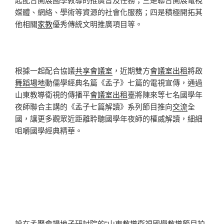
媒體、網絡、學術等資源的社會化服務；四是積極開拓其
他相關
家教
優秀傳統文明推廣項目等。
根據一起配合協議
共享會議室
，近期雙方
會議室出租
將啟
舞蹈場地
動儒學經典名篇《孟子》七篇的電視宣傳，通過
山東教導衛視的傳播平
會議室出租
臺將陳來等七名國學年
夜師聯合主講的《孟子七篇解讀》系列節目推向
交流
全
國，讓更多觀眾近距離聆聽國學年夜師的權威解讀，細細
咀嚼國學經典精華。
設在孟
聚會場地
子研討院的“山東教導衛視國學教導節目拍