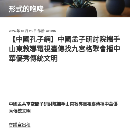
跳
形式的咆哮
至
主
要
內
發
2024 年 10 月 26 日
作者:
ADMIN
佈
【中國孔子網】中國孟子研討院攜手
容
於
山東教導電視臺傳找九宮格聚會播中
華優秀傳統文明
中國孟
共享空間
子研討院攜手山東教導電視臺傳播中華優
秀傳統文明
會議室出租