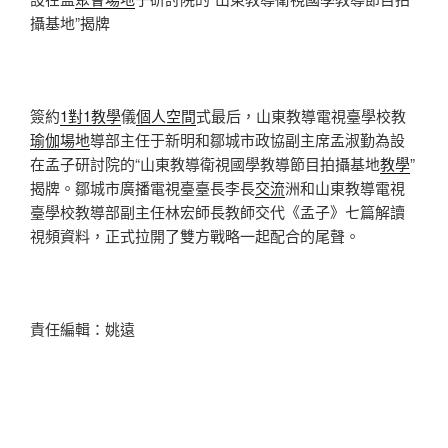
攝基地”揭牌
簽約
1對1教學
儀
個人空間
式最后，山東教導電視臺學校教
瑜伽場地
導部主任于新明和鄒城市政協副主席孟淑勤為設
在孟子研討院的“山東教導衛視國學教導節目拍攝基地
教學
”
揭牌。鄒城市廣播電視臺臺長李長
交流
洲和山東教導電視
臺學校教導部副主任林宏師長教師交代《孟子》七篇解讀
視頻資料，正式拉開了雙方戰略一起配合的尾聲。
責任編輯：姚遠