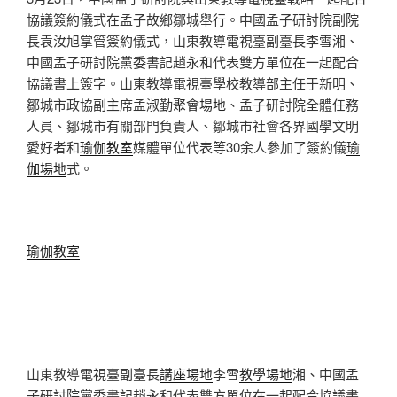
協議簽約儀式在孟子故鄉鄒城舉行。中國孟子研討院副院
長袁汝旭掌管簽約儀式，山東教導電視臺副臺長李雪湘、
中國孟子研討院黨委書記趙永和代表雙方單位在一起配合
協議書上簽字。山東教導電視臺學校教導部主任于新明、
鄒城市政協副主席孟淑勤
聚會場地
、孟子研討院全體任務
人員、鄒城市有關部門負責人、鄒城市社會各界國學文明
愛好者和
瑜伽教室
媒體單位代表等30余人參加了簽約儀
瑜
伽場地
式。
瑜伽教室
山東教導電視臺副臺長
講座場地
李雪
教學場地
湘、中國孟
子研討院黨委書記趙永和代表雙方單位在一起配合協議書