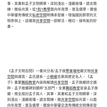
事、其書和孟子文明精華，深刻淺出，淺顯易懂，語言簡
練，雅俗共賞。從
1對1教學
面向年夜眾、普及儒學，實施
中華優秀傳統文
私密空間
明傳承發展，增強國民群眾的文
明參與上，這確是
共享空間
一部鮮活、親切、接地氣的好
書。
《孟子文明百問》一書共分為“孟子故
聚會場地
鄉文物
共享
空間
與建筑、孟氏譜系、
小樹屋
志乘與歷史名人、《孟
子》重要
舞蹈教室
內容與解讀
共享空間
、孟子故鄉詩文選
粹、孟子故鄉碑刻選粹”五部門。全書
舞蹈教室
安身孟子故
鄉，周全探討孟子其人、其事、其書和孟子文明精華，深
刻淺出，淺顯易懂，語言簡練，雅
共享空間
俗共賞。以面
向年夜眾、普及儒學，實施中華優
交流
秀傳統文明傳承發