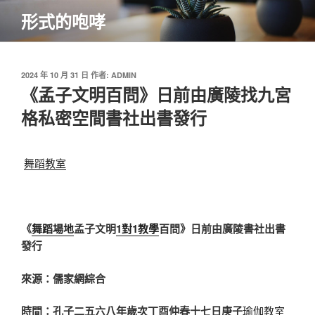
跳
形式的咆哮
至
主
要
內
發
2024 年 10 月 31 日
作者:
ADMIN
佈
《孟子文明百問》日前由廣陵找九宮
容
於
格私密空間書社出書發行
舞蹈教室
《
舞蹈場地
孟子文明
1對1教學
百問》日前由廣陵書社出書
發行
來源：儒家網綜合
時間：孔子二五六八年歲次丁酉仲春十七日庚子
瑜伽教室