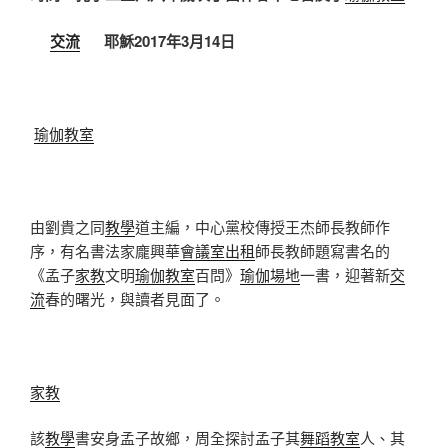
交流
耶穌2017年3月14日
瑜伽教室
由劉貴之同
教學
道主編，中心黨校傳授王杰師長教師作
序，有名書法家龐興華
會議室出租
師長教師題寫書名的
《孟子
家教
文明
瑜伽教室
百問》
瑜伽場地
一書，迎著新
交
流
春的曙光，與讀者見面了。
家教
該
教學
書安身孟子故鄉，周全探討孟子其
舞蹈教室
人、其