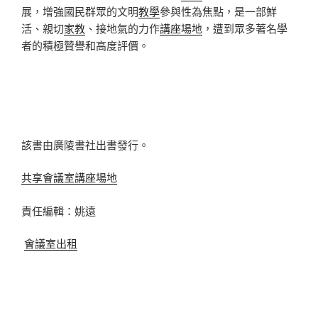
展，增強國民群眾的文明
教學
參與性為焦點，是一部鮮
活、親切
家教
、接地氣的力作
講座場地
，遭到眾多著名學
者的積極贊譽和高度評價。
該書由廣陵書社出書發行。
共享會議室
講座場地
責任編輯：姚遠
會議室出租